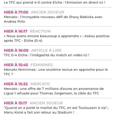
Le TFC qui prend 4-0 contre Elche : l'émission en direct ici !
HIER À 17:00
ANCIEN JOUEUR
Mercato : l'incroyable nouveau défi de Shavy Babicka avec
Andrea Pirlo
HIER À 16:17
RÉACTION
« Nous avons encore beaucoup à apprendre » : Askou positive
après TFC - Elche (0-4)
HIER À 16:00
ARTICLE À LIRE
TFC 0-4 Elche : l'intégralité du match en vidéo ici !
HIER À 15:45
FÉMININES
Mercato féminines : une onzième recrue en approche pour le
TFC ?
HIER À 15:32
MERCATO
Mercato : une offre de 7 millions d'euros en provenance de
Ligue 1 refusée pour Thomas Jorgensen, la cible du TFC
HIER À 15:17
ANCIEN JOUEUR
"Quand on a porté le maillot du TFC, on est Toulousain à vie"...
Manu Koné a fait son retour au Stadium !