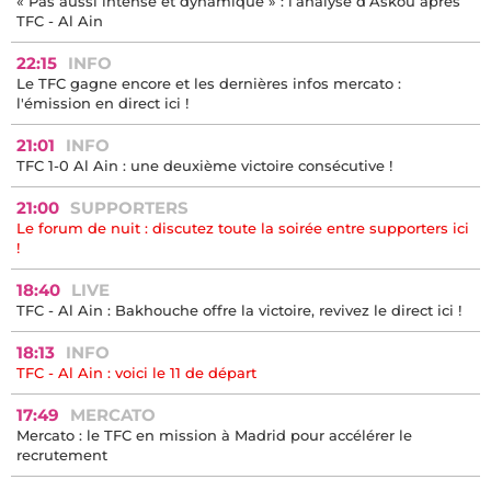
« Pas aussi intense et dynamique » : l’analyse d’Askou après
TFC - Al Ain
22:15
INFO
Le TFC gagne encore et les dernières infos mercato :
l'émission en direct ici !
21:01
INFO
TFC 1-0 Al Ain : une deuxième victoire consécutive !
21:00
SUPPORTERS
Le forum de nuit : discutez toute la soirée entre supporters ici
!
18:40
LIVE
TFC - Al Ain : Bakhouche offre la victoire, revivez le direct ici !
18:13
INFO
TFC - Al Ain : voici le 11 de départ
17:49
MERCATO
Mercato : le TFC en mission à Madrid pour accélérer le
recrutement