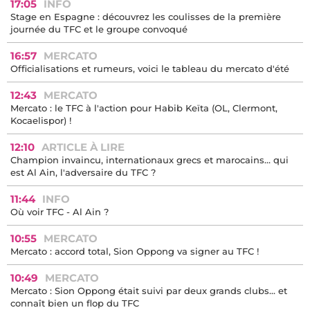
17:05
INFO
Stage en Espagne : découvrez les coulisses de la première
journée du TFC et le groupe convoqué
16:57
MERCATO
Officialisations et rumeurs, voici le tableau du mercato d'été
12:43
MERCATO
Mercato : le TFC à l'action pour Habib Keïta (OL, Clermont,
Kocaelispor) !
12:10
ARTICLE À LIRE
Champion invaincu, internationaux grecs et marocains… qui
est Al Ain, l'adversaire du TFC ?
11:44
INFO
Où voir TFC - Al Ain ?
10:55
MERCATO
Mercato : accord total, Sion Oppong va signer au TFC !
10:49
MERCATO
Mercato : Sion Oppong était suivi par deux grands clubs... et
connaît bien un flop du TFC