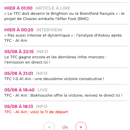
HIER À 01:00
ARTICLE À LIRE
« Le TFC doit devenir le Brighton ou le Brentford français » : le
projet de Cloarec emballe l'After Foot (RMC)
HIER À 00:20
INTERVIEW
« Pas aussi intense et dynamique » : l’analyse d’Askou après
TFC - Al Ain
05/08 À 22:15
INFO
Le TFC gagne encore et les dernières infos mercato :
l'émission en direct ici !
05/08 À 21:01
INFO
TFC 1-0 Al Ain : une deuxième victoire consécutive !
05/08 À 18:40
LIVE
TFC - Al Ain : Bakhouche offre la victoire, revivez le direct ici !
05/08 À 18:13
INFO
TFC - Al Ain : voici le 11 de départ
/
<
>
1
4