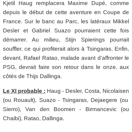
Kjetil
Haug
remplacera Maxime Dupé, comme
depuis le début de cette aventure en Coupe de
France. Sur le banc au Parc, les latéraux
Mikkel
Desler
et Gabriel
Suazo
pourraient cette fois
démarrer. Au milieu,
Stijn
Spierings
pourrait
souffler, ce qui profiterait alors à
Tsingaras
. Enfin,
devant,
Rafael
Ratao, malade avant d’affronter le
PSG,
devrait faire son retour
dans le
onze, aux
côtés de Thijs Dallinga.
Le XI probable :
Haug
-
Desler
, Costa,
Nicolaisen
(ou Rouault),
Suazo
-
Tsingaras
,
Dejaegere (ou
Sierro)
, Van
den
Boomen
-
Birmancevic (ou
Chaibi)
,
Ratao
,
Dallinga
.