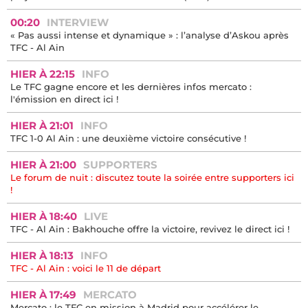
00:20
INTERVIEW
« Pas aussi intense et dynamique » : l’analyse d’Askou après
TFC - Al Ain
HIER À 22:15
INFO
Le TFC gagne encore et les dernières infos mercato :
l'émission en direct ici !
HIER À 21:01
INFO
TFC 1-0 Al Ain : une deuxième victoire consécutive !
HIER À 21:00
SUPPORTERS
Le forum de nuit : discutez toute la soirée entre supporters ici
!
HIER À 18:40
LIVE
TFC - Al Ain : Bakhouche offre la victoire, revivez le direct ici !
HIER À 18:13
INFO
TFC - Al Ain : voici le 11 de départ
HIER À 17:49
MERCATO
Mercato : le TFC en mission à Madrid pour accélérer le