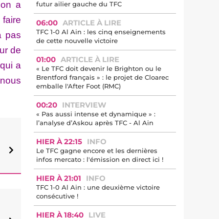
 on a
futur ailier gauche du TFC
faire
06:00
ARTICLE À LIRE
TFC 1-0 Al Ain : les cinq enseignements
a pas
de cette nouvelle victoire
ur de
01:00
ARTICLE À LIRE
qui a
« Le TFC doit devenir le Brighton ou le
Brentford français » : le projet de Cloarec
e nous
emballe l'After Foot (RMC)
00:20
INTERVIEW
« Pas aussi intense et dynamique » :
l’analyse d’Askou après TFC - Al Ain
HIER À 22:15
INFO
Le TFC gagne encore et les dernières
infos mercato : l'émission en direct ici !
HIER À 21:01
INFO
TFC 1-0 Al Ain : une deuxième victoire
consécutive !
HIER À 18:40
LIVE