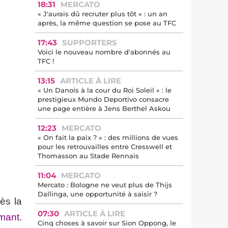
18:31
MERCATO
« J'aurais dû recruter plus tôt » : un an
après, la même question se pose au TFC
17:43
SUPPORTERS
Voici le nouveau nombre d'abonnés au
TFC !
13:15
ARTICLE À LIRE
« Un Danois à la cour du Roi Soleil » : le
prestigieux Mundo Deportivo consacre
une page entière à Jens Berthel Askou
12:23
MERCATO
« On fait la paix ? » : des millions de vues
pour les retrouvailles entre Cresswell et
Thomasson au Stade Rennais
11:04
MERCATO
Mercato : Bologne ne veut plus de Thijs
Dallinga, une opportunité à saisir ?
rès la
07:30
ARTICLE À LIRE
rmant.
Cinq choses à savoir sur Sion Oppong, le