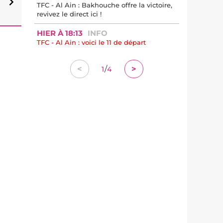
TFC - Al Ain : Bakhouche offre la victoire,
revivez le direct ici !
HIER À 18:13
INFO
TFC - Al Ain : voici le 11 de départ
/
<
>
1
4