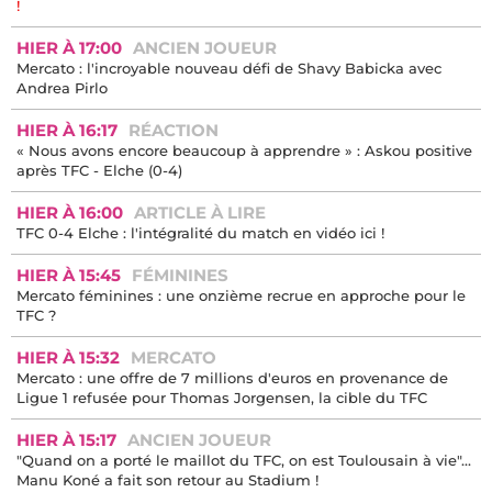
!
HIER À 17:00
ANCIEN JOUEUR
Mercato : l'incroyable nouveau défi de Shavy Babicka avec
Andrea Pirlo
HIER À 16:17
RÉACTION
« Nous avons encore beaucoup à apprendre » : Askou positive
après TFC - Elche (0-4)
HIER À 16:00
ARTICLE À LIRE
TFC 0-4 Elche : l'intégralité du match en vidéo ici !
HIER À 15:45
FÉMININES
Mercato féminines : une onzième recrue en approche pour le
TFC ?
HIER À 15:32
MERCATO
Mercato : une offre de 7 millions d'euros en provenance de
Ligue 1 refusée pour Thomas Jorgensen, la cible du TFC
HIER À 15:17
ANCIEN JOUEUR
"Quand on a porté le maillot du TFC, on est Toulousain à vie"...
Manu Koné a fait son retour au Stadium !