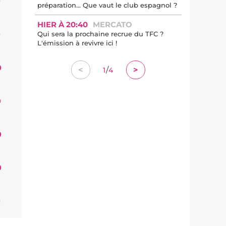
0
préparation… Que vaut le club espagnol ?
HIER À 20:40
MERCATO
0
Qui sera la prochaine recrue du TFC ?
L'émission à revivre ici !
0
/
<
>
1
4
0
0
0
0