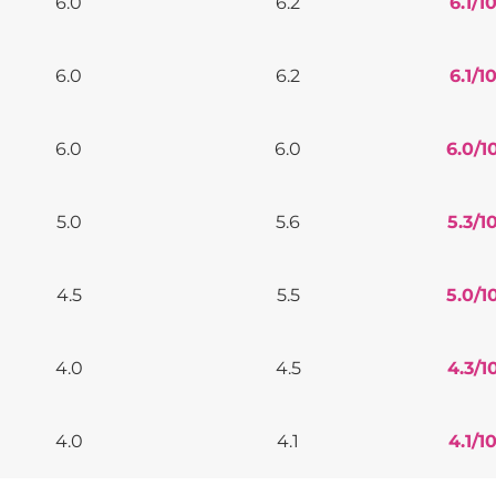
6.0
6.2
6.1
/1
6.0
6.2
6.1
/1
6.0
6.0
6.0
/1
5.0
5.6
5.3
/1
4.5
5.5
5.0
/1
4.0
4.5
4.3
/1
4.0
4.1
4.1
/1