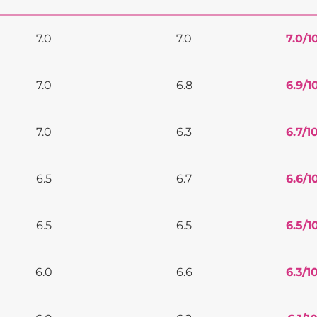
7.0
7.0
7.0
/1
7.0
6.8
6.9
/1
7.0
6.3
6.7
/1
6.5
6.7
6.6
/1
6.5
6.5
6.5
/1
6.0
6.6
6.3
/1