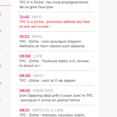
TFC 0-4 Elche : les cinq enseignements
de ce gros faux pas
0
12:45
INFO
TFC 0-4 Elche : première défaite de l’été
et elle est lourde !
0
10:32
INFO
TFC - Elche : voici pourquoi Dayann
Methalie et Yann Gboho sont absents
0
09:58
LIVE
TFC - Elche : Toulouse battu 4-0, revivez
0
le direct ici !
09:30
INFO
TFC - Elche : voici le 11 de départ
0
08:55
MERCATO
Sion Oppong déjà prêt à jouer avec le TFC
0
: pourquoi il arrive en pleine forme
08:21
ARTICLE À LIRE
TFC - Elche : mercato, nouveau coach,