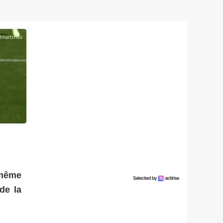
 Martinez
-même
de la