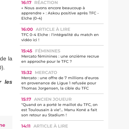
16:17
RÉACTION
« Nous avons encore beaucoup à
apprendre » : Askou positive après TFC -
Elche (0-4)
16:00
ARTICLE À LIRE
TFC 0-4 Elche : l'intégralité du match en
vidéo ici !
15:45
FÉMININES
Mercato féminines : une onzième recrue
 de la
en approche pour le TFC ?
).
15:32
MERCATO
Mercato : une offre de 7 millions d'euros
r les
en provenance de Ligue 1 refusée pour
Thomas Jorgensen, la cible du TFC
15:17
ANCIEN JOUEUR
"Quand on a porté le maillot du TFC, on
est Toulousain à vie"... Manu Koné a fait
son retour au Stadium !
ne
14:11
ARTICLE À LIRE