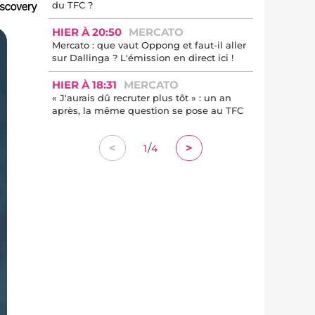
du TFC ?
HIER À 20:50
MERCATO
Mercato : que vaut Oppong et faut-il aller
sur Dallinga ? L'émission en direct ici !
HIER À 18:31
MERCATO
« J'aurais dû recruter plus tôt » : un an
après, la même question se pose au TFC
/
<
>
1
4