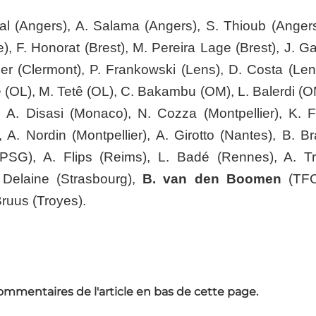
al (Angers), A. Salama (Angers), S. Thioub (Angers
, F. Honorat (Brest), M. Pereira Lage (Brest), J. Ga
ier (Clermont), P. Frankowski (Lens), D. Costa (Lens
te (OL), M. Tetê (OL), C. Bakambu (OM), L. Balerdi (O
A. Disasi (Monaco), N. Cozza (Montpellier), K. 
, A. Nordin (Montpellier), A. Girotto (Nantes), B. B
PSG), A. Flips (Reims), L. Badé (Rennes), A. Tru
 Delaine (Strasbourg),
B. van den Boomen
(TF
ruus (Troyes).
ommentaires de l'article en bas de cette page.