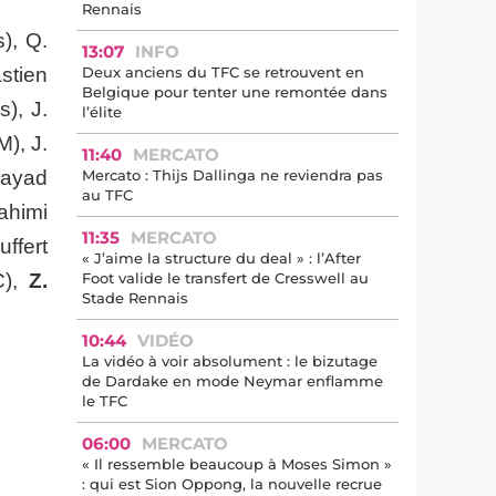
Rennais
), Q.
13:07
INFO
stien
Deux anciens du TFC se retrouvent en
Belgique pour tenter une remontée dans
), J.
l’élite
M), J.
11:40
MERCATO
Fayad
Mercato : Thijs Dallinga ne reviendra pas
au TFC
rahimi
11:35
MERCATO
ffert
« J’aime la structure du deal » : l’After
C),
Z.
Foot valide le transfert de Cresswell au
Stade Rennais
10:44
VIDÉO
La vidéo à voir absolument : le bizutage
de Dardake en mode Neymar enflamme
le TFC
06:00
MERCATO
« Il ressemble beaucoup à Moses Simon »
: qui est Sion Oppong, la nouvelle recrue