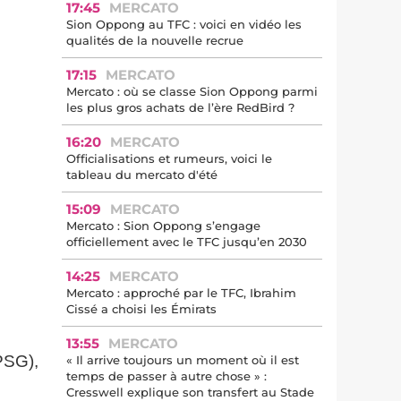
17:45
MERCATO
Sion Oppong au TFC : voici en vidéo les
qualités de la nouvelle recrue
17:15
MERCATO
Mercato : où se classe Sion Oppong parmi
les plus gros achats de l’ère RedBird ?
16:20
MERCATO
Officialisations et rumeurs, voici le
tableau du mercato d'été
15:09
MERCATO
Mercato : Sion Oppong s’engage
officiellement avec le TFC jusqu’en 2030
14:25
MERCATO
Mercato : approché par le TFC, Ibrahim
Cissé a choisi les Émirats
13:55
MERCATO
(PSG),
« Il arrive toujours un moment où il est
temps de passer à autre chose » :
Cresswell explique son transfert au Stade