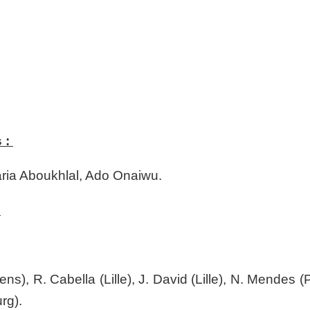
 :
ria Aboukhlal, Ado Onaiwu.
:
Lens), R. Cabella (Lille), J. David (Lille), N. Mendes 
rg).