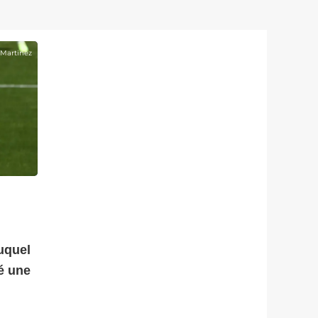
 Martinez
uquel
ré une