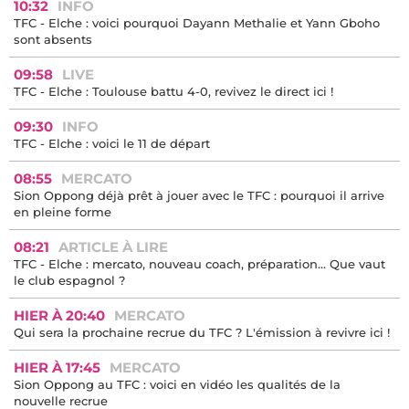
10:32
INFO
TFC - Elche : voici pourquoi Dayann Methalie et Yann Gboho
sont absents
09:58
LIVE
TFC - Elche : Toulouse battu 4-0, revivez le direct ici !
09:30
INFO
TFC - Elche : voici le 11 de départ
08:55
MERCATO
Sion Oppong déjà prêt à jouer avec le TFC : pourquoi il arrive
en pleine forme
08:21
ARTICLE À LIRE
TFC - Elche : mercato, nouveau coach, préparation… Que vaut
le club espagnol ?
HIER À 20:40
MERCATO
Qui sera la prochaine recrue du TFC ? L'émission à revivre ici !
HIER À 17:45
MERCATO
Sion Oppong au TFC : voici en vidéo les qualités de la
nouvelle recrue