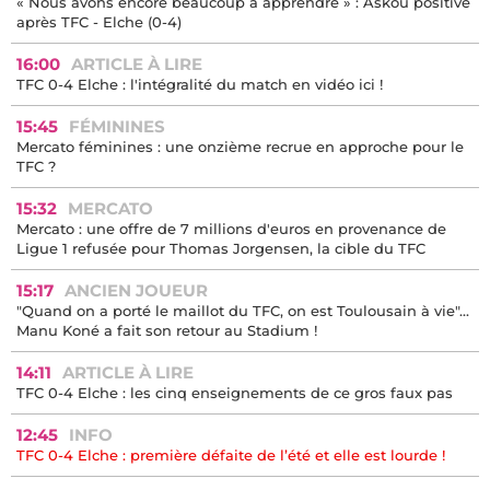
« Nous avons encore beaucoup à apprendre » : Askou positive
après TFC - Elche (0-4)
16:00
ARTICLE À LIRE
TFC 0-4 Elche : l'intégralité du match en vidéo ici !
15:45
FÉMININES
Mercato féminines : une onzième recrue en approche pour le
TFC ?
15:32
MERCATO
Mercato : une offre de 7 millions d'euros en provenance de
Ligue 1 refusée pour Thomas Jorgensen, la cible du TFC
15:17
ANCIEN JOUEUR
"Quand on a porté le maillot du TFC, on est Toulousain à vie"...
Manu Koné a fait son retour au Stadium !
14:11
ARTICLE À LIRE
TFC 0-4 Elche : les cinq enseignements de ce gros faux pas
12:45
INFO
TFC 0-4 Elche : première défaite de l’été et elle est lourde !