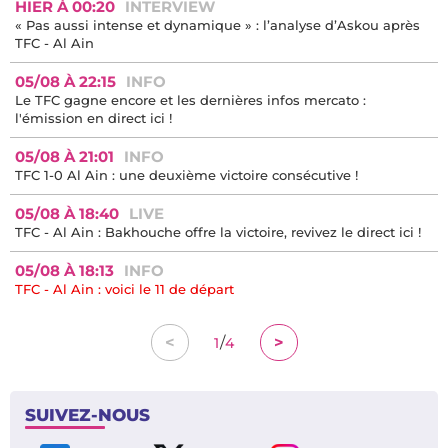
HIER À 00:20
INTERVIEW
« Pas aussi intense et dynamique » : l’analyse d’Askou après
TFC - Al Ain
05/08 À 22:15
INFO
Le TFC gagne encore et les dernières infos mercato :
l'émission en direct ici !
05/08 À 21:01
INFO
TFC 1-0 Al Ain : une deuxième victoire consécutive !
05/08 À 18:40
LIVE
TFC - Al Ain : Bakhouche offre la victoire, revivez le direct ici !
05/08 À 18:13
INFO
TFC - Al Ain : voici le 11 de départ
/
<
>
1
4
SUIVEZ-NOUS