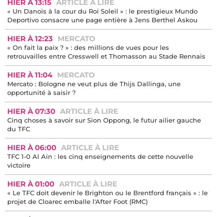
HIER À 13:15
ARTICLE À LIRE
« Un Danois à la cour du Roi Soleil » : le prestigieux Mundo
Deportivo consacre une page entière à Jens Berthel Askou
HIER À 12:23
MERCATO
« On fait la paix ? » : des millions de vues pour les
retrouvailles entre Cresswell et Thomasson au Stade Rennais
HIER À 11:04
MERCATO
Mercato : Bologne ne veut plus de Thijs Dallinga, une
opportunité à saisir ?
HIER À 07:30
ARTICLE À LIRE
Cinq choses à savoir sur Sion Oppong, le futur ailier gauche
du TFC
HIER À 06:00
ARTICLE À LIRE
TFC 1-0 Al Ain : les cinq enseignements de cette nouvelle
victoire
HIER À 01:00
ARTICLE À LIRE
« Le TFC doit devenir le Brighton ou le Brentford français » : le
projet de Cloarec emballe l'After Foot (RMC)