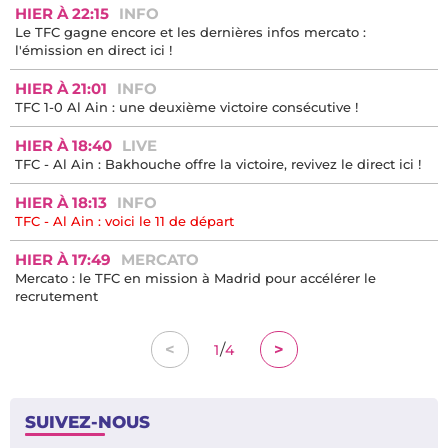
HIER À 22:15
INFO
Le TFC gagne encore et les dernières infos mercato :
l'émission en direct ici !
HIER À 21:01
INFO
TFC 1-0 Al Ain : une deuxième victoire consécutive !
HIER À 18:40
LIVE
TFC - Al Ain : Bakhouche offre la victoire, revivez le direct ici !
HIER À 18:13
INFO
TFC - Al Ain : voici le 11 de départ
HIER À 17:49
MERCATO
Mercato : le TFC en mission à Madrid pour accélérer le
recrutement
/
<
>
1
4
SUIVEZ-NOUS