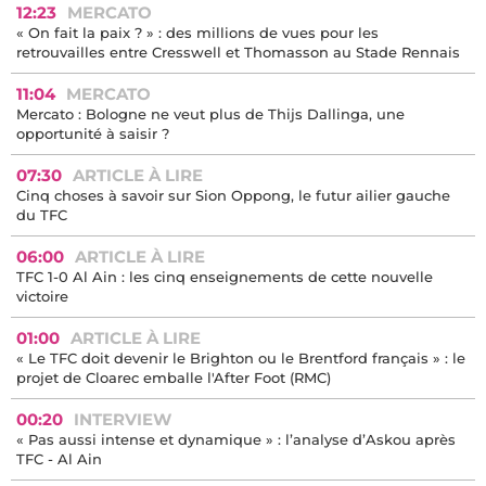
12:23
MERCATO
« On fait la paix ? » : des millions de vues pour les
retrouvailles entre Cresswell et Thomasson au Stade Rennais
11:04
MERCATO
Mercato : Bologne ne veut plus de Thijs Dallinga, une
opportunité à saisir ?
07:30
ARTICLE À LIRE
Cinq choses à savoir sur Sion Oppong, le futur ailier gauche
du TFC
06:00
ARTICLE À LIRE
TFC 1-0 Al Ain : les cinq enseignements de cette nouvelle
victoire
01:00
ARTICLE À LIRE
« Le TFC doit devenir le Brighton ou le Brentford français » : le
projet de Cloarec emballe l'After Foot (RMC)
00:20
INTERVIEW
« Pas aussi intense et dynamique » : l’analyse d’Askou après
TFC - Al Ain