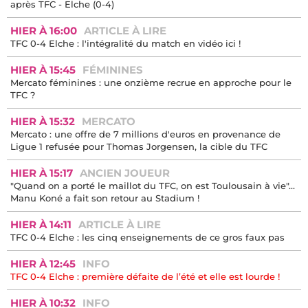
après TFC - Elche (0-4)
HIER À 16:00
ARTICLE À LIRE
TFC 0-4 Elche : l'intégralité du match en vidéo ici !
HIER À 15:45
FÉMININES
Mercato féminines : une onzième recrue en approche pour le
TFC ?
HIER À 15:32
MERCATO
Mercato : une offre de 7 millions d'euros en provenance de
Ligue 1 refusée pour Thomas Jorgensen, la cible du TFC
HIER À 15:17
ANCIEN JOUEUR
"Quand on a porté le maillot du TFC, on est Toulousain à vie"...
Manu Koné a fait son retour au Stadium !
HIER À 14:11
ARTICLE À LIRE
TFC 0-4 Elche : les cinq enseignements de ce gros faux pas
HIER À 12:45
INFO
TFC 0-4 Elche : première défaite de l’été et elle est lourde !
HIER À 10:32
INFO