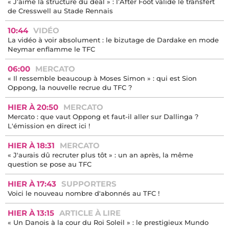
« J’aime la structure du deal » : l’After Foot valide le transfert
de Cresswell au Stade Rennais
10:44
VIDÉO
La vidéo à voir absolument : le bizutage de Dardake en mode
Neymar enflamme le TFC
06:00
MERCATO
« Il ressemble beaucoup à Moses Simon » : qui est Sion
Oppong, la nouvelle recrue du TFC ?
HIER À 20:50
MERCATO
Mercato : que vaut Oppong et faut-il aller sur Dallinga ?
L'émission en direct ici !
HIER À 18:31
MERCATO
« J'aurais dû recruter plus tôt » : un an après, la même
question se pose au TFC
HIER À 17:43
SUPPORTERS
Voici le nouveau nombre d'abonnés au TFC !
HIER À 13:15
ARTICLE À LIRE
« Un Danois à la cour du Roi Soleil » : le prestigieux Mundo