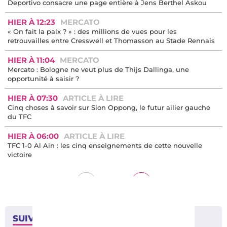
Deportivo consacre une page entière à Jens Berthel Askou
HIER À 12:23
MERCATO
« On fait la paix ? » : des millions de vues pour les
retrouvailles entre Cresswell et Thomasson au Stade Rennais
HIER À 11:04
MERCATO
Mercato : Bologne ne veut plus de Thijs Dallinga, une
opportunité à saisir ?
HIER À 07:30
ARTICLE À LIRE
Cinq choses à savoir sur Sion Oppong, le futur ailier gauche
du TFC
HIER À 06:00
ARTICLE À LIRE
TFC 1-0 Al Ain : les cinq enseignements de cette nouvelle
victoire
/
<
>
1
4
SUIVEZ-NOUS