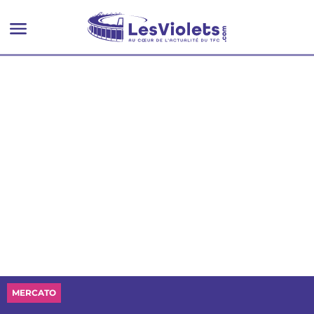
critique l’arbitre de TFC -
Strasbourg
MERCATO