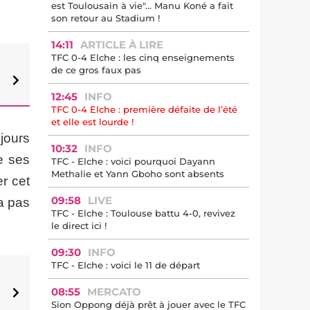
est Toulousain à vie"... Manu Koné a fait
son retour au Stadium !
14:11
ARTICLE À LIRE
TFC 0-4 Elche : les cinq enseignements
de ce gros faux pas
12:45
INFO
TFC 0-4 Elche : première défaite de l’été
et elle est lourde !
jours
10:32
INFO
e ses
TFC - Elche : voici pourquoi Dayann
Methalie et Yann Gboho sont absents
r cet
09:58
LIVE
’a pas
TFC - Elche : Toulouse battu 4-0, revivez
le direct ici !
09:30
INFO
TFC - Elche : voici le 11 de départ
08:55
MERCATO
Sion Oppong déjà prêt à jouer avec le TFC