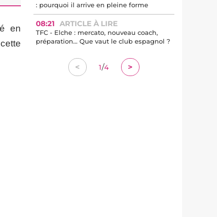
: pourquoi il arrive en pleine forme
08:21
ARTICLE À LIRE
sé en
TFC - Elche : mercato, nouveau coach,
préparation… Que vaut le club espagnol ?
cette
/
<
>
1
4