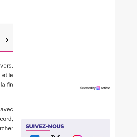
vers,
et le
a fin
 avec
cord,
SUIVEZ-NOUS
rcher