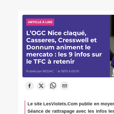
ARTICLE À LIRE
L’OGC Nice claqué,
Casseres, Cresswell et
Donnum animent le
mercato : les 9 infos sur
le TFC à retenir
Publié par
REDAC
le 19/01 à 00:10
Le site LesViolets.Com publie en moyenne
Séance de rattrapage avec les infos le