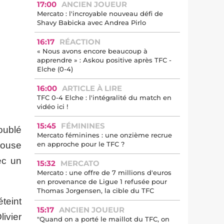
17:00
ANCIEN JOUEUR
Mercato : l'incroyable nouveau défi de
Shavy Babicka avec Andrea Pirlo
16:17
RÉACTION
« Nous avons encore beaucoup à
apprendre » : Askou positive après TFC -
Elche (0-4)
16:00
ARTICLE À LIRE
TFC 0-4 Elche : l'intégralité du match en
vidéo ici !
15:45
FÉMININES
oublé
Mercato féminines : une onzième recrue
louse
en approche pour le TFC ?
ec un
15:32
MERCATO
Mercato : une offre de 7 millions d'euros
en provenance de Ligue 1 refusée pour
Thomas Jorgensen, la cible du TFC
teint
15:17
ANCIEN JOUEUR
ivier
"Quand on a porté le maillot du TFC, on