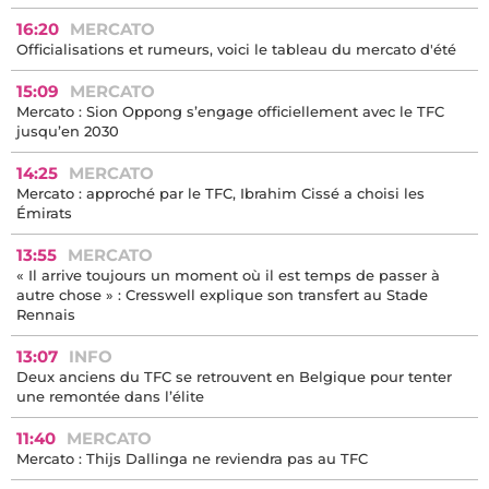
16:20
MERCATO
Officialisations et rumeurs, voici le tableau du mercato d'été
15:09
MERCATO
Mercato : Sion Oppong s’engage officiellement avec le TFC
jusqu’en 2030
14:25
MERCATO
Mercato : approché par le TFC, Ibrahim Cissé a choisi les
Émirats
13:55
MERCATO
« Il arrive toujours un moment où il est temps de passer à
autre chose » : Cresswell explique son transfert au Stade
Rennais
13:07
INFO
Deux anciens du TFC se retrouvent en Belgique pour tenter
une remontée dans l’élite
11:40
MERCATO
Mercato : Thijs Dallinga ne reviendra pas au TFC