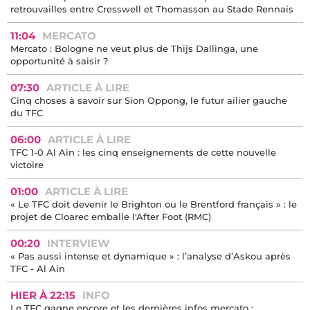
retrouvailles entre Cresswell et Thomasson au Stade Rennais
11:04
MERCATO
Mercato : Bologne ne veut plus de Thijs Dallinga, une
opportunité à saisir ?
07:30
ARTICLE À LIRE
Cinq choses à savoir sur Sion Oppong, le futur ailier gauche
du TFC
06:00
ARTICLE À LIRE
TFC 1-0 Al Ain : les cinq enseignements de cette nouvelle
victoire
01:00
ARTICLE À LIRE
« Le TFC doit devenir le Brighton ou le Brentford français » : le
projet de Cloarec emballe l'After Foot (RMC)
00:20
INTERVIEW
« Pas aussi intense et dynamique » : l’analyse d’Askou après
TFC - Al Ain
HIER À 22:15
INFO
Le TFC gagne encore et les dernières infos mercato :