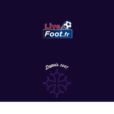
Copyright
©
2022 LesViolets.Com - Tous droits réservés.