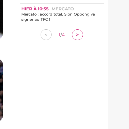
HIER À 10:55
MERCATO
Mercato : accord total, Sion Oppong va
signer au TFC !
/
<
>
1
4