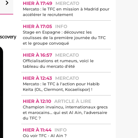
HIER À 17:49
MERCATO
Mercato : le TFC en mission à Madrid pour
accélérer le recrutement
HIER À 17:05
INFO
Stage en Espagne : découvrez les
coulisses de la première journée du TFC
et le groupe convoqué
HIER À 16:57
MERCATO
Officialisations et rumeurs, voici le
tableau du mercato d'été
HIER À 12:43
MERCATO
Mercato : le TFC à l'action pour Habib
Keïta (OL, Clermont, Kocaelispor) !
HIER À 12:10
ARTICLE À LIRE
Champion invaincu, internationaux grecs
et marocains… qui est Al Ain, l'adversaire
du TFC ?
HIER À 11:44
INFO
Où voir TFC - Al Ain ?