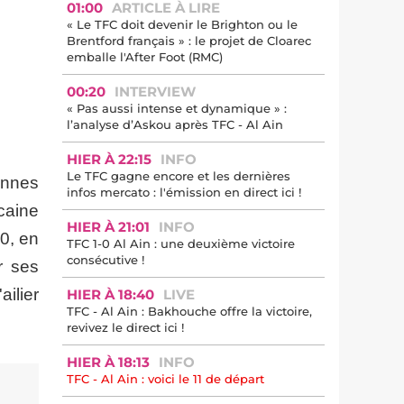
01:00
ARTICLE À LIRE
« Le TFC doit devenir le Brighton ou le
Brentford français » : le projet de Cloarec
emballe l'After Foot (RMC)
00:20
INTERVIEW
« Pas aussi intense et dynamique » :
l’analyse d’Askou après TFC - Al Ain
HIER À 22:15
INFO
Le TFC gagne encore et les dernières
Rennes
infos mercato : l'émission en direct ici !
caine
HIER À 21:01
INFO
0, en
TFC 1-0 Al Ain : une deuxième victoire
consécutive !
r ses
ailier
HIER À 18:40
LIVE
TFC - Al Ain : Bakhouche offre la victoire,
revivez le direct ici !
HIER À 18:13
INFO
TFC - Al Ain : voici le 11 de départ