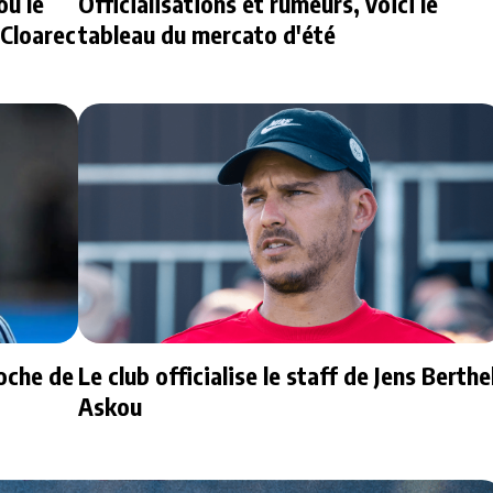
ou le
Officialisations et rumeurs, voici le
 Cloarec
tableau du mercato d'été
oche de
Le club officialise le staff de Jens Berthe
Askou