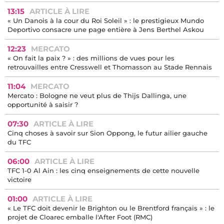
13:15
ARTICLE À LIRE
« Un Danois à la cour du Roi Soleil » : le prestigieux Mundo
Deportivo consacre une page entière à Jens Berthel Askou
12:23
MERCATO
« On fait la paix ? » : des millions de vues pour les
retrouvailles entre Cresswell et Thomasson au Stade Rennais
11:04
MERCATO
Mercato : Bologne ne veut plus de Thijs Dallinga, une
opportunité à saisir ?
07:30
ARTICLE À LIRE
Cinq choses à savoir sur Sion Oppong, le futur ailier gauche
du TFC
06:00
ARTICLE À LIRE
TFC 1-0 Al Ain : les cinq enseignements de cette nouvelle
victoire
01:00
ARTICLE À LIRE
« Le TFC doit devenir le Brighton ou le Brentford français » : le
projet de Cloarec emballe l'After Foot (RMC)