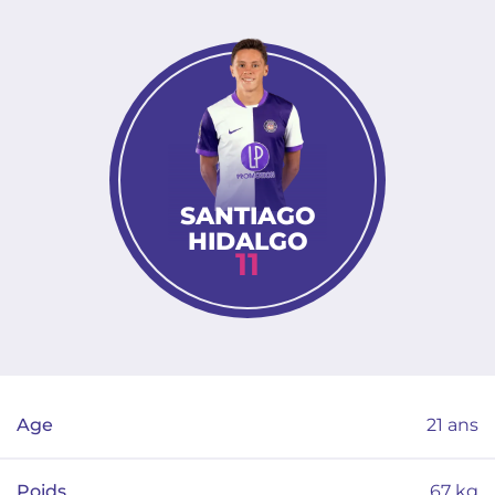
SANTIAGO
HIDALGO
11
Age
21
ans
Poids
67
kg