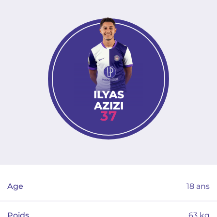
ILYAS
AZIZI
37
Age
18
ans
Poids
63
kg