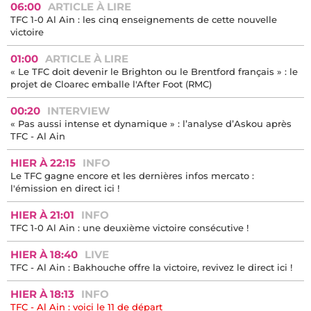
06:00
ARTICLE À LIRE
TFC 1-0 Al Ain : les cinq enseignements de cette nouvelle
victoire
01:00
ARTICLE À LIRE
« Le TFC doit devenir le Brighton ou le Brentford français » : le
projet de Cloarec emballe l'After Foot (RMC)
00:20
INTERVIEW
« Pas aussi intense et dynamique » : l’analyse d’Askou après
TFC - Al Ain
HIER À 22:15
INFO
Le TFC gagne encore et les dernières infos mercato :
l'émission en direct ici !
HIER À 21:01
INFO
TFC 1-0 Al Ain : une deuxième victoire consécutive !
HIER À 18:40
LIVE
TFC - Al Ain : Bakhouche offre la victoire, revivez le direct ici !
HIER À 18:13
INFO
TFC - Al Ain : voici le 11 de départ