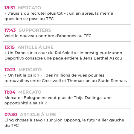
18:31
MERCATO
« J'aurais dû recruter plus tôt » : un an après, la même
question se pose au TFC
17:43
SUPPORTERS
Voici le nouveau nombre d'abonnés au TFC !
13:15
ARTICLE À LIRE
« Un Danois à la cour du Roi Soleil » : le prestigieux Mundo
Deportivo consacre une page entière à Jens Berthel Askou
12:23
MERCATO
« On fait la paix ? » : des millions de vues pour les
retrouvailles entre Cresswell et Thomasson au Stade Rennais
11:04
MERCATO
Mercato : Bologne ne veut plus de Thijs Dallinga, une
opportunité à saisir ?
07:30
ARTICLE À LIRE
Cinq choses à savoir sur Sion Oppong, le futur ailier gauche
du TFC