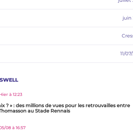
juille
juin
Cres
11/07
SSWELL
Hier à 12:23
aix ? » : des millions de vues pour les retrouvailles entre
 Thomasson au Stade Rennais
05/08 à 16:57