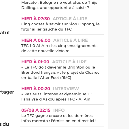
Mercato : Bologne ne veut plus de Thijs
Dallinga, une opportunité à saisir ?
HIER À 07:30
ARTICLE À LIRE
Cinq choses à savoir sur Sion Oppong, le
futur ailier gauche du TFC
tatut
HIER À 06:00
ARTICLE À LIRE
TFC 1-0 Al Ain : les cinq enseignements
de cette nouvelle victoire
HIER À 01:00
ARTICLE À LIRE
« Le TFC doit devenir le Brighton ou le
Brentford français » : le projet de Cloarec
emballe l'After Foot (RMC)
HIER À 00:20
INTERVIEW
artager
« Pas aussi intense et dynamique » :
l’analyse d’Askou après TFC - Al Ain
05/08 À 22:15
INFO
Le TFC gagne encore et les dernières
infos mercato : l'émission en direct ici !
s du