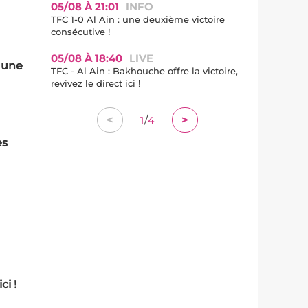
05/08 À 21:01
INFO
TFC 1-0 Al Ain : une deuxième victoire
consécutive !
05/08 À 18:40
LIVE
t une
TFC - Al Ain : Bakhouche offre la victoire,
revivez le direct ici !
/
<
>
1
4
es
ci !