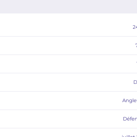
2
D
Angle
Défe