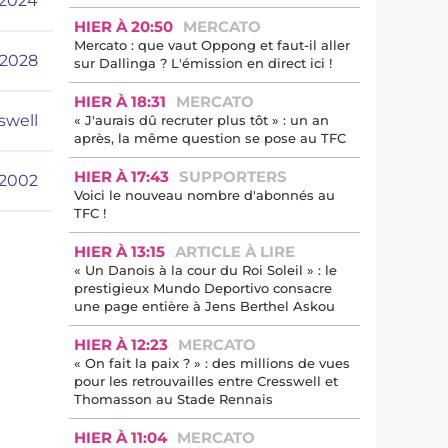
t 2024
HIER À 20:50
MERCATO
Mercato : que vaut Oppong et faut-il aller
 2028
sur Dallinga ? L'émission en direct ici !
HIER À 18:31
MERCATO
swell
« J'aurais dû recruter plus tôt » : un an
après, la même question se pose au TFC
HIER À 17:43
SUPPORTERS
/2002
Voici le nouveau nombre d'abonnés au
TFC !
HIER À 13:15
ARTICLE À LIRE
« Un Danois à la cour du Roi Soleil » : le
prestigieux Mundo Deportivo consacre
une page entière à Jens Berthel Askou
HIER À 12:23
MERCATO
« On fait la paix ? » : des millions de vues
pour les retrouvailles entre Cresswell et
Thomasson au Stade Rennais
HIER À 11:04
MERCATO