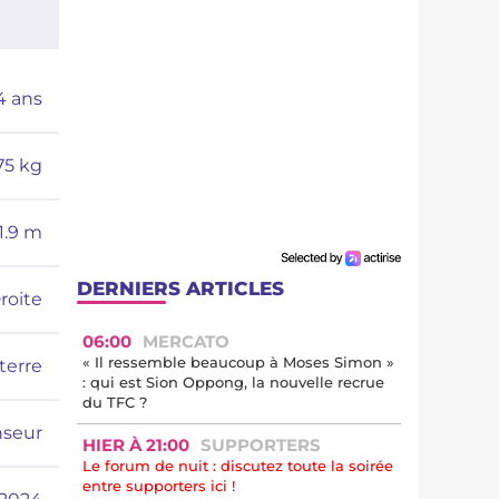
4
ans
75
kg
1.9
m
DERNIERS ARTICLES
roite
06:00
MERCATO
« Il ressemble beaucoup à Moses Simon »
terre
: qui est Sion Oppong, la nouvelle recrue
du TFC ?
nseur
HIER À 21:00
SUPPORTERS
Le forum de nuit : discutez toute la soirée
entre supporters ici !