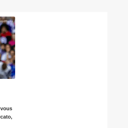
to Photo
 vous
rcato,