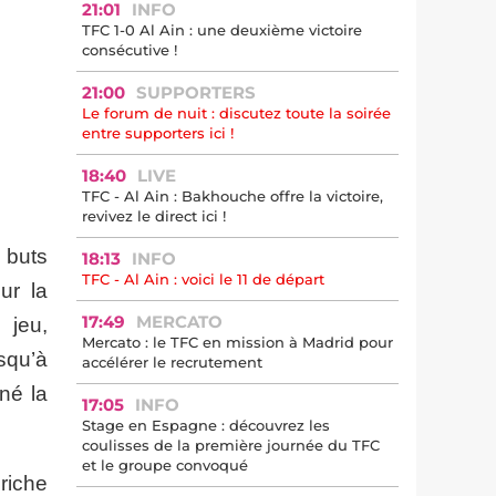
21:01
INFO
TFC 1-0 Al Ain : une deuxième victoire
consécutive !
21:00
SUPPORTERS
Le forum de nuit : discutez toute la soirée
entre supporters ici !
18:40
LIVE
TFC - Al Ain : Bakhouche offre la victoire,
revivez le direct ici !
 buts
18:13
INFO
TFC - Al Ain : voici le 11 de départ
ur la
17:49
MERCATO
 jeu,
Mercato : le TFC en mission à Madrid pour
squ’à
accélérer le recrutement
iné la
17:05
INFO
Stage en Espagne : découvrez les
coulisses de la première journée du TFC
et le groupe convoqué
riche