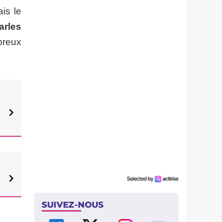
is le
arles
mbreux
SUIVEZ-NOUS