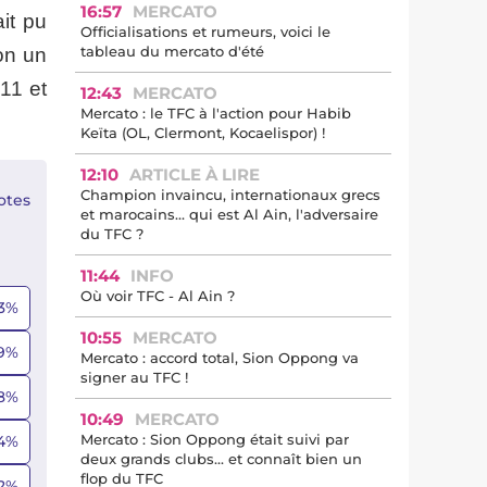
16:57
MERCATO
it pu
Officialisations et rumeurs, voici le
tableau du mercato d'été
lon un
 11 et
12:43
MERCATO
Mercato : le TFC à l'action pour Habib
Keïta (OL, Clermont, Kocaelispor) !
12:10
ARTICLE À LIRE
Champion invaincu, internationaux grecs
otes
et marocains… qui est Al Ain, l'adversaire
du TFC ?
11:44
INFO
Où voir TFC - Al Ain ?
3
%
10:55
MERCATO
9
%
Mercato : accord total, Sion Oppong va
signer au TFC !
8
%
10:49
MERCATO
Mercato : Sion Oppong était suivi par
4
%
deux grands clubs... et connaît bien un
flop du TFC
2
%