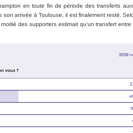
ampton en toute fin de période des transferts aura
 son arrivée à Toulouse, il est finalement resté. Se
a moitié des supporters estimait qu’un transfert entre
3558
v
on vous ?
2
4
1