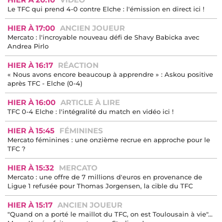
Le TFC qui prend 4-0 contre Elche : l'émission en direct ici !
HIER À 17:00
ANCIEN JOUEUR
Mercato : l'incroyable nouveau défi de Shavy Babicka avec
Andrea Pirlo
HIER À 16:17
RÉACTION
« Nous avons encore beaucoup à apprendre » : Askou positive
après TFC - Elche (0-4)
HIER À 16:00
ARTICLE À LIRE
TFC 0-4 Elche : l'intégralité du match en vidéo ici !
HIER À 15:45
FÉMININES
Mercato féminines : une onzième recrue en approche pour le
TFC ?
HIER À 15:32
MERCATO
Mercato : une offre de 7 millions d'euros en provenance de
Ligue 1 refusée pour Thomas Jorgensen, la cible du TFC
HIER À 15:17
ANCIEN JOUEUR
"Quand on a porté le maillot du TFC, on est Toulousain à vie"...