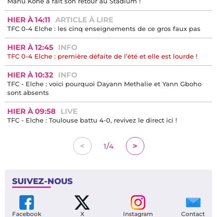
Manu Koné a fait son retour au Stadium !
HIER À 14:11
ARTICLE À LIRE
TFC 0-4 Elche : les cinq enseignements de ce gros faux pas
HIER À 12:45
INFO
TFC 0-4 Elche : première défaite de l’été et elle est lourde !
HIER À 10:32
INFO
TFC - Elche : voici pourquoi Dayann Methalie et Yann Gboho
sont absents
HIER À 09:58
LIVE
TFC - Elche : Toulouse battu 4-0, revivez le direct ici !
/
<
>
1
4
SUIVEZ-NOUS
Facebook
X
Instagram
Contact