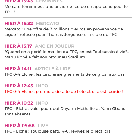
HIER À 15:45
FÉMININES
Mercato féminines : une onzième recrue en approche pour le
TFC ?
HIER À 15:32
MERCATO
Mercato : une offre de 7 millions d'euros en provenance de
Ligue 1 refusée pour Thomas Jorgensen, la cible du TFC
HIER À 15:17
ANCIEN JOUEUR
"Quand on a porté le maillot du TFC, on est Toulousain à vie"...
Manu Koné a fait son retour au Stadium !
HIER À 14:11
ARTICLE À LIRE
TFC 0-4 Elche : les cinq enseignements de ce gros faux pas
HIER À 12:45
INFO
TFC 0-4 Elche : première défaite de l’été et elle est lourde !
HIER À 10:32
INFO
TFC - Elche : voici pourquoi Dayann Methalie et Yann Gboho
sont absents
HIER À 09:58
LIVE
TFC - Elche : Toulouse battu 4-0, revivez le direct ici !