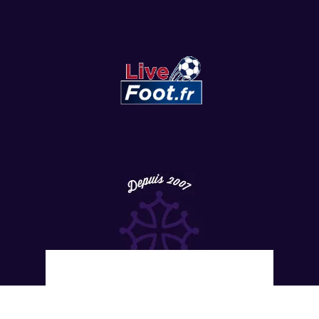
Copyright
©
2022 LesViolets.Com - Tous droits réservés.