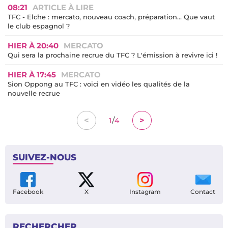
08:21
ARTICLE À LIRE
TFC - Elche : mercato, nouveau coach, préparation… Que vaut
le club espagnol ?
HIER À 20:40
MERCATO
Qui sera la prochaine recrue du TFC ? L'émission à revivre ici !
HIER À 17:45
MERCATO
Sion Oppong au TFC : voici en vidéo les qualités de la
nouvelle recrue
/
<
>
1
4
SUIVEZ-NOUS
Facebook
X
Instagram
Contact
RECHERCHER