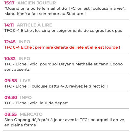
15:17
ANCIEN JOUEUR
"Quand on a porté le maillot du TFC, on est Toulousain à vie"...
Manu Koné a fait son retour au Stadium !
14:11
ARTICLE À LIRE
TFC 0-4 Elche : les cinq enseignements de ce gros faux pas
12:45
INFO
TFC 0-4 Elche : première défaite de l’été et elle est lourde !
10:32
INFO
TFC - Elche : voici pourquoi Dayann Methalie et Yann Gboho
sont absents
09:58
LIVE
TFC - Elche : Toulouse battu 4-0, revivez le direct ici !
09:30
INFO
TFC - Elche : voici le 11 de départ
08:55
MERCATO
Sion Oppong déjà prêt à jouer avec le TFC : pourquoi il arrive
en pleine forme