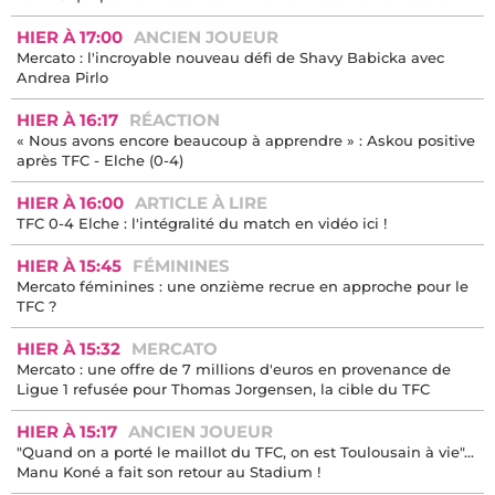
HIER À 17:00
ANCIEN JOUEUR
Mercato : l'incroyable nouveau défi de Shavy Babicka avec
Andrea Pirlo
HIER À 16:17
RÉACTION
« Nous avons encore beaucoup à apprendre » : Askou positive
après TFC - Elche (0-4)
HIER À 16:00
ARTICLE À LIRE
TFC 0-4 Elche : l'intégralité du match en vidéo ici !
HIER À 15:45
FÉMININES
Mercato féminines : une onzième recrue en approche pour le
TFC ?
HIER À 15:32
MERCATO
Mercato : une offre de 7 millions d'euros en provenance de
Ligue 1 refusée pour Thomas Jorgensen, la cible du TFC
HIER À 15:17
ANCIEN JOUEUR
"Quand on a porté le maillot du TFC, on est Toulousain à vie"...
Manu Koné a fait son retour au Stadium !