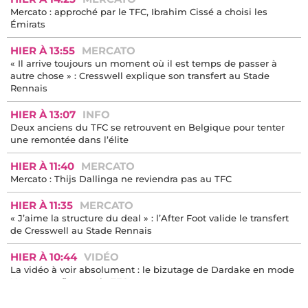
Mercato : approché par le TFC, Ibrahim Cissé a choisi les
Émirats
HIER À 13:55
MERCATO
« Il arrive toujours un moment où il est temps de passer à
autre chose » : Cresswell explique son transfert au Stade
Rennais
HIER À 13:07
INFO
Deux anciens du TFC se retrouvent en Belgique pour tenter
une remontée dans l’élite
HIER À 11:40
MERCATO
Mercato : Thijs Dallinga ne reviendra pas au TFC
HIER À 11:35
MERCATO
« J’aime la structure du deal » : l’After Foot valide le transfert
de Cresswell au Stade Rennais
HIER À 10:44
VIDÉO
La vidéo à voir absolument : le bizutage de Dardake en mode
Neymar enflamme le TFC