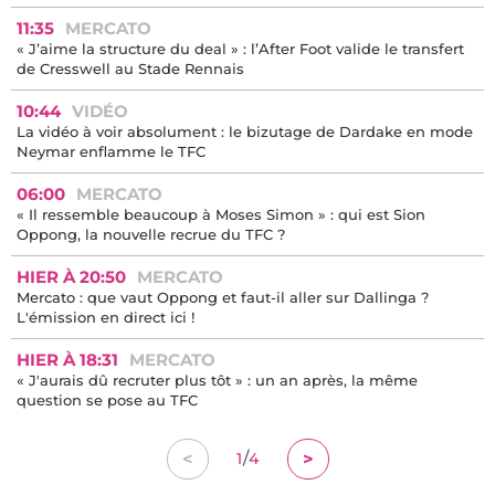
11:35
MERCATO
« J’aime la structure du deal » : l’After Foot valide le transfert
de Cresswell au Stade Rennais
10:44
VIDÉO
La vidéo à voir absolument : le bizutage de Dardake en mode
Neymar enflamme le TFC
06:00
MERCATO
« Il ressemble beaucoup à Moses Simon » : qui est Sion
Oppong, la nouvelle recrue du TFC ?
HIER À 20:50
MERCATO
Mercato : que vaut Oppong et faut-il aller sur Dallinga ?
L'émission en direct ici !
HIER À 18:31
MERCATO
« J'aurais dû recruter plus tôt » : un an après, la même
question se pose au TFC
/
<
>
1
4