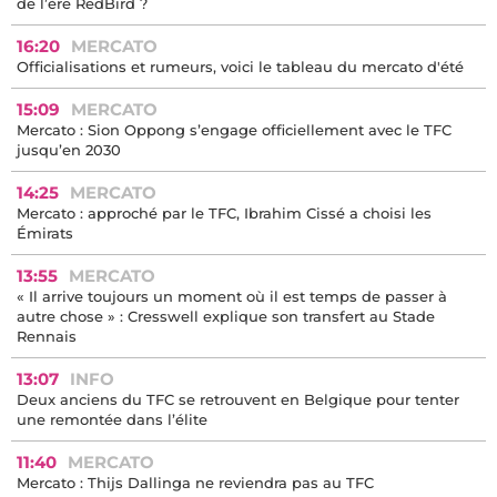
de l’ère RedBird ?
16:20
MERCATO
Officialisations et rumeurs, voici le tableau du mercato d'été
15:09
MERCATO
Mercato : Sion Oppong s’engage officiellement avec le TFC
jusqu’en 2030
14:25
MERCATO
Mercato : approché par le TFC, Ibrahim Cissé a choisi les
Émirats
13:55
MERCATO
« Il arrive toujours un moment où il est temps de passer à
autre chose » : Cresswell explique son transfert au Stade
Rennais
13:07
INFO
Deux anciens du TFC se retrouvent en Belgique pour tenter
une remontée dans l’élite
11:40
MERCATO
Mercato : Thijs Dallinga ne reviendra pas au TFC