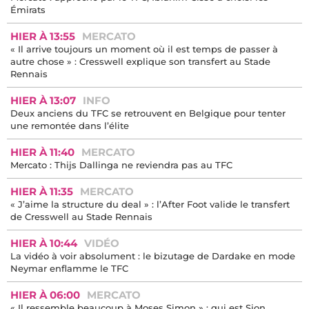
Émirats
HIER À 13:55
MERCATO
« Il arrive toujours un moment où il est temps de passer à
autre chose » : Cresswell explique son transfert au Stade
Rennais
HIER À 13:07
INFO
Deux anciens du TFC se retrouvent en Belgique pour tenter
une remontée dans l’élite
HIER À 11:40
MERCATO
Mercato : Thijs Dallinga ne reviendra pas au TFC
HIER À 11:35
MERCATO
« J’aime la structure du deal » : l’After Foot valide le transfert
de Cresswell au Stade Rennais
HIER À 10:44
VIDÉO
La vidéo à voir absolument : le bizutage de Dardake en mode
Neymar enflamme le TFC
HIER À 06:00
MERCATO
« Il ressemble beaucoup à Moses Simon » : qui est Sion