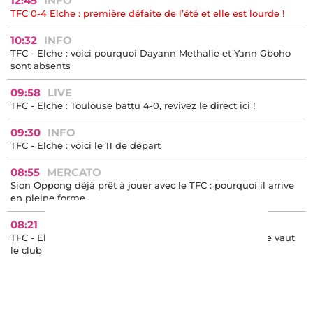
12:45
INFO
TFC 0-4 Elche : première défaite de l’été et elle est lourde !
10:32
INFO
TFC - Elche : voici pourquoi Dayann Methalie et Yann Gboho
sont absents
09:58
LIVE
TFC - Elche : Toulouse battu 4-0, revivez le direct ici !
09:30
INFO
TFC - Elche : voici le 11 de départ
08:55
MERCATO
Sion Oppong déjà prêt à jouer avec le TFC : pourquoi il arrive
en pleine forme
08:21
ARTICLE À LIRE
TFC - Elche : mercato, nouveau coach, préparation… Que vaut
le club espagnol ?
/
<
>
1
4