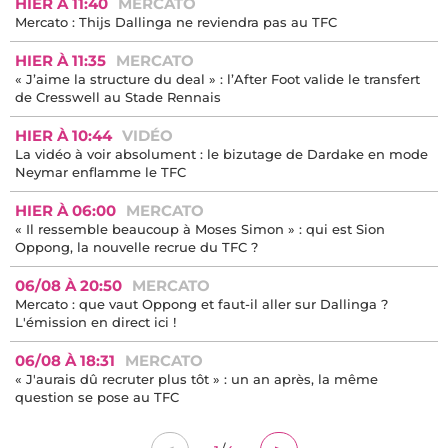
HIER À 11:40
MERCATO
Mercato : Thijs Dallinga ne reviendra pas au TFC
HIER À 11:35
MERCATO
« J’aime la structure du deal » : l’After Foot valide le transfert
de Cresswell au Stade Rennais
HIER À 10:44
VIDÉO
La vidéo à voir absolument : le bizutage de Dardake en mode
Neymar enflamme le TFC
HIER À 06:00
MERCATO
« Il ressemble beaucoup à Moses Simon » : qui est Sion
Oppong, la nouvelle recrue du TFC ?
06/08 À 20:50
MERCATO
Mercato : que vaut Oppong et faut-il aller sur Dallinga ?
L'émission en direct ici !
06/08 À 18:31
MERCATO
« J'aurais dû recruter plus tôt » : un an après, la même
question se pose au TFC