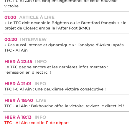
TFC 1-0 Al Ain : les cinq enseignements de cette nouvelle
victoire
01:00
ARTICLE À LIRE
« Le TFC doit devenir le Brighton ou le Brentford français » : le
projet de Cloarec emballe l'After Foot (RMC)
00:20
INTERVIEW
« Pas aussi intense et dynamique » : l’analyse d’Askou après
TFC - Al Ain
HIER À 22:15
INFO
Le TFC gagne encore et les dernières infos mercato :
l'émission en direct ici !
HIER À 21:01
INFO
TFC 1-0 Al Ain : une deuxième victoire consécutive !
HIER À 18:40
LIVE
TFC - Al Ain : Bakhouche offre la victoire, revivez le direct ici !
HIER À 18:13
INFO
TFC - Al Ain : voici le 11 de départ