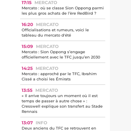
17:15
MERCATO
Mercato : où se classe Sion Oppong parmi
les plus gros achats de l’ère RedBird ?
16:20
MERCATO
Officialisations et rumeurs, voici le
tableau du mercato d'été
15:09
MERCATO
Mercato : Sion Oppong s’engage
officiellement avec le TFC jusqu’en 2030
14:25
MERCATO
Mercato : approché par le TFC, Ibrahim
Cissé a choisi les Émirats
13:55
MERCATO
« Il arrive toujours un moment où il est
temps de passer à autre chose » :
Cresswell explique son transfert au Stade
Rennais
13:07
INFO
Deux anciens du TFC se retrouvent en