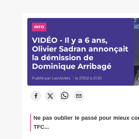
INFO
VIDÉO - Il y a 6 ans,
Olivier Sadran annonçait
la démission de
Dominique Arribagé
Publié par
LesViolets
le 27/02 à 21:35
Ne pas oublier le passé pour mieux cons
TFC...