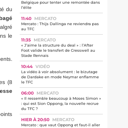
Belgique pour tenter une remontée dans
l’élite
té du
ibagé
11:40
MERCATO
Mercato : Thijs Dallinga ne reviendra pas
algré
au TFC
ns le
11:35
MERCATO
« J’aime la structure du deal » : l’After
Foot valide le transfert de Cresswell au
Stade Rennais
ents.
10:44
VIDÉO
La vidéo à voir absolument : le bizutage
de Dardake en mode Neymar enflamme
es (8
le TFC
resse
06:00
MERCATO
« Il ressemble beaucoup à Moses Simon »
: qui est Sion Oppong, la nouvelle recrue
du TFC ?
points
HIER À 20:50
MERCATO
Mercato : que vaut Oppong et faut-il aller