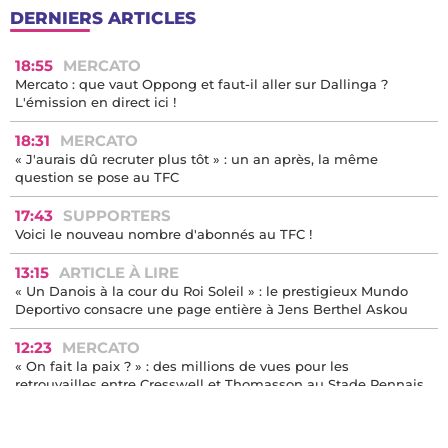
DERNIERS ARTICLES
18:55
MERCATO
Mercato : que vaut Oppong et faut-il aller sur Dallinga ?
L'émission en direct ici !
18:31
MERCATO
« J'aurais dû recruter plus tôt » : un an après, la même
question se pose au TFC
17:43
SUPPORTERS
Voici le nouveau nombre d'abonnés au TFC !
13:15
ARTICLE À LIRE
« Un Danois à la cour du Roi Soleil » : le prestigieux Mundo
Deportivo consacre une page entière à Jens Berthel Askou
12:23
MERCATO
« On fait la paix ? » : des millions de vues pour les
retrouvailles entre Cresswell et Thomasson au Stade Rennais
11:04
MERCATO
Mercato : Bologne ne veut plus de Thijs Dallinga, une