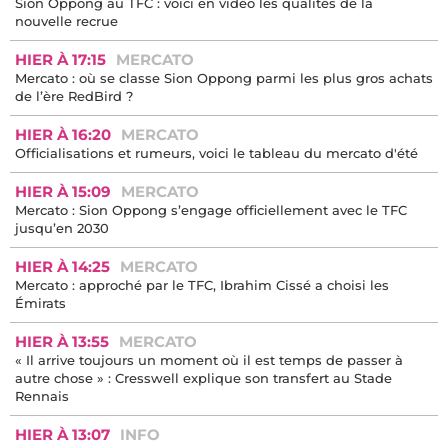
Sion Oppong au TFC : voici en vidéo les qualités de la
nouvelle recrue
HIER À 17:15
MERCATO
Mercato : où se classe Sion Oppong parmi les plus gros achats
de l’ère RedBird ?
HIER À 16:20
MERCATO
Officialisations et rumeurs, voici le tableau du mercato d'été
HIER À 15:09
MERCATO
Mercato : Sion Oppong s’engage officiellement avec le TFC
jusqu’en 2030
HIER À 14:25
MERCATO
Mercato : approché par le TFC, Ibrahim Cissé a choisi les
Émirats
HIER À 13:55
MERCATO
« Il arrive toujours un moment où il est temps de passer à
autre chose » : Cresswell explique son transfert au Stade
Rennais
HIER À 13:07
INFO