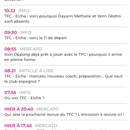
10:32
INFO
TFC - Elche : voici pourquoi Dayann Methalie et Yann Gboho
sont absents
09:30
INFO
TFC - Elche : voici le 11 de départ
08:55
MERCATO
Sion Oppong déjà prêt à jouer avec le TFC : pourquoi il arrive
en pleine forme
08:21
ARTICLE À LIRE
TFC - Elche : mercato, nouveau coach, préparation… Que vaut
le club espagnol ?
07:55
INFO
Où voir TFC - Elche ?
HIER À 20:40
MERCATO
Qui sera la prochaine recrue du TFC ? L'émission à revivre ici !
HIER À 17:45
MERCATO