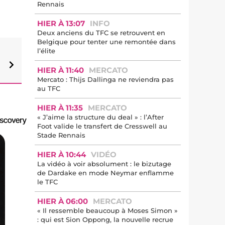
Rennais
HIER À 13:07
INFO
Deux anciens du TFC se retrouvent en
Belgique pour tenter une remontée dans
l’élite
HIER À 11:40
MERCATO
Mercato : Thijs Dallinga ne reviendra pas
au TFC
HIER À 11:35
MERCATO
« J’aime la structure du deal » : l’After
Foot valide le transfert de Cresswell au
Stade Rennais
HIER À 10:44
VIDÉO
La vidéo à voir absolument : le bizutage
de Dardake en mode Neymar enflamme
le TFC
HIER À 06:00
MERCATO
« Il ressemble beaucoup à Moses Simon »
: qui est Sion Oppong, la nouvelle recrue