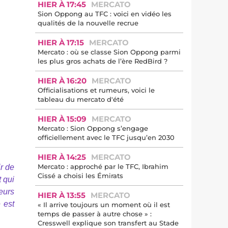
HIER À 17:45
MERCATO
Sion Oppong au TFC : voici en vidéo les
qualités de la nouvelle recrue
HIER À 17:15
MERCATO
Mercato : où se classe Sion Oppong parmi
les plus gros achats de l’ère RedBird ?
HIER À 16:20
MERCATO
Officialisations et rumeurs, voici le
tableau du mercato d'été
HIER À 15:09
MERCATO
Mercato : Sion Oppong s’engage
officiellement avec le TFC jusqu’en 2030
HIER À 14:25
MERCATO
Mercato : approché par le TFC, Ibrahim
ir de
Cissé a choisi les Émirats
 qui
eurs
HIER À 13:55
MERCATO
 est
« Il arrive toujours un moment où il est
temps de passer à autre chose » :
Cresswell explique son transfert au Stade