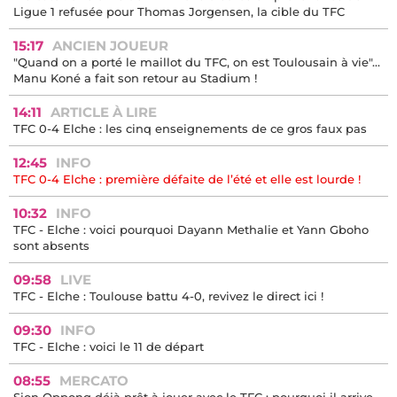
Ligue 1 refusée pour Thomas Jorgensen, la cible du TFC
15:17
ANCIEN JOUEUR
"Quand on a porté le maillot du TFC, on est Toulousain à vie"...
Manu Koné a fait son retour au Stadium !
14:11
ARTICLE À LIRE
TFC 0-4 Elche : les cinq enseignements de ce gros faux pas
12:45
INFO
TFC 0-4 Elche : première défaite de l’été et elle est lourde !
10:32
INFO
TFC - Elche : voici pourquoi Dayann Methalie et Yann Gboho
sont absents
09:58
LIVE
TFC - Elche : Toulouse battu 4-0, revivez le direct ici !
09:30
INFO
TFC - Elche : voici le 11 de départ
08:55
MERCATO
Sion Oppong déjà prêt à jouer avec le TFC : pourquoi il arrive