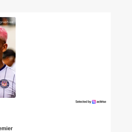
graphiee
emier