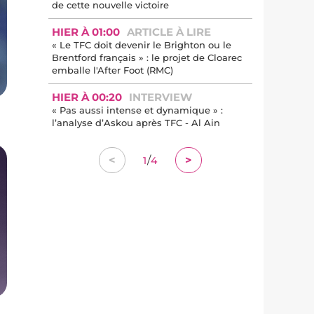
de cette nouvelle victoire
HIER À 01:00
ARTICLE À LIRE
« Le TFC doit devenir le Brighton ou le
Brentford français » : le projet de Cloarec
emballe l'After Foot (RMC)
HIER À 00:20
INTERVIEW
« Pas aussi intense et dynamique » :
l’analyse d’Askou après TFC - Al Ain
/
<
>
1
4