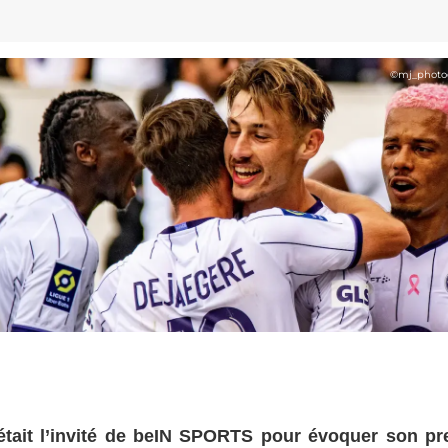
©
mj_photo
tait l’invité de beIN SPORTS pour évoquer son pr