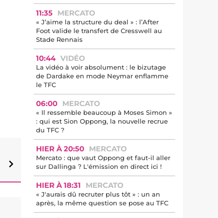
11:35
MERCATO
« J’aime la structure du deal » : l’After
Foot valide le transfert de Cresswell au
Stade Rennais
10:44
VIDÉO
La vidéo à voir absolument : le bizutage
de Dardake en mode Neymar enflamme
le TFC
06:00
MERCATO
« Il ressemble beaucoup à Moses Simon »
: qui est Sion Oppong, la nouvelle recrue
du TFC ?
HIER À 20:50
MERCATO
Mercato : que vaut Oppong et faut-il aller
sur Dallinga ? L'émission en direct ici !
HIER À 18:31
MERCATO
« J'aurais dû recruter plus tôt » : un an
après, la même question se pose au TFC