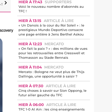
HIER À 17:43
SUPPORTERS
 !
Voici le nouveau nombre d'abonnés au
TFC !
HIER À 13:15
ARTICLE À LIRE
« Un Danois à la cour du Roi Soleil » : le
prestigieux Mundo Deportivo consacre
une page entière à Jens Berthel Askou
HIER À 12:23
MERCATO
« On fait la paix ? » : des millions de vues
pour les retrouvailles entre Cresswell et
Thomasson au Stade Rennais
HIER À 11:04
MERCATO
Mercato : Bologne ne veut plus de Thijs
Dallinga, une opportunité à saisir ?
HIER À 07:30
ARTICLE À LIRE
Cinq choses à savoir sur Sion Oppong, le
futur ailier gauche du TFC
HIER À 06:00
ARTICLE À LIRE
TFC 1-0 Al Ain : les cinq enseignements