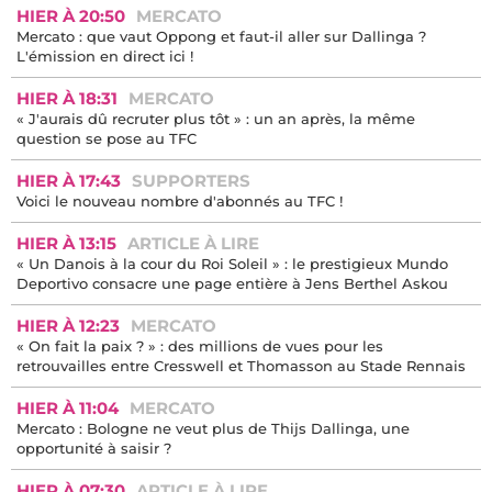
HIER À 20:50
MERCATO
Mercato : que vaut Oppong et faut-il aller sur Dallinga ?
L'émission en direct ici !
HIER À 18:31
MERCATO
« J'aurais dû recruter plus tôt » : un an après, la même
question se pose au TFC
HIER À 17:43
SUPPORTERS
Voici le nouveau nombre d'abonnés au TFC !
HIER À 13:15
ARTICLE À LIRE
« Un Danois à la cour du Roi Soleil » : le prestigieux Mundo
Deportivo consacre une page entière à Jens Berthel Askou
HIER À 12:23
MERCATO
« On fait la paix ? » : des millions de vues pour les
retrouvailles entre Cresswell et Thomasson au Stade Rennais
HIER À 11:04
MERCATO
Mercato : Bologne ne veut plus de Thijs Dallinga, une
opportunité à saisir ?
HIER À 07:30
ARTICLE À LIRE