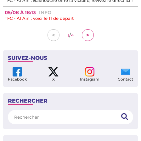
TFC - Al Ain : Bakhouche offre la victoire, revivez le direct ici !
05/08 À 18:13
INFO
TFC - Al Ain : voici le 11 de départ
/
<
>
1
4
SUIVEZ-NOUS
Facebook
X
Instagram
Contact
RECHERCHER
Rechercher