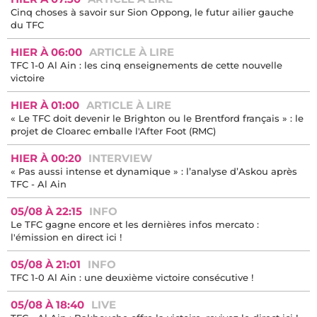
Cinq choses à savoir sur Sion Oppong, le futur ailier gauche
du TFC
HIER À 06:00
ARTICLE À LIRE
TFC 1-0 Al Ain : les cinq enseignements de cette nouvelle
victoire
HIER À 01:00
ARTICLE À LIRE
« Le TFC doit devenir le Brighton ou le Brentford français » : le
projet de Cloarec emballe l'After Foot (RMC)
HIER À 00:20
INTERVIEW
« Pas aussi intense et dynamique » : l’analyse d’Askou après
TFC - Al Ain
05/08 À 22:15
INFO
Le TFC gagne encore et les dernières infos mercato :
l'émission en direct ici !
05/08 À 21:01
INFO
TFC 1-0 Al Ain : une deuxième victoire consécutive !
05/08 À 18:40
LIVE