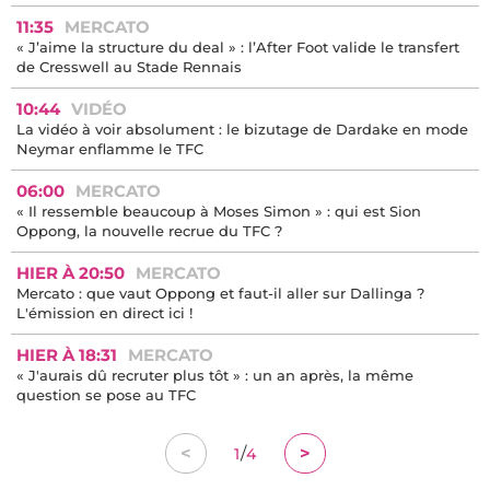
11:40
MERCATO
Mercato : Thijs Dallinga ne reviendra pas au TFC
11:35
MERCATO
« J’aime la structure du deal » : l’After Foot valide le transfert
de Cresswell au Stade Rennais
10:44
VIDÉO
La vidéo à voir absolument : le bizutage de Dardake en mode
Neymar enflamme le TFC
06:00
MERCATO
« Il ressemble beaucoup à Moses Simon » : qui est Sion
Oppong, la nouvelle recrue du TFC ?
HIER À 20:50
MERCATO
Mercato : que vaut Oppong et faut-il aller sur Dallinga ?
L'émission en direct ici !
HIER À 18:31
MERCATO
« J'aurais dû recruter plus tôt » : un an après, la même
question se pose au TFC