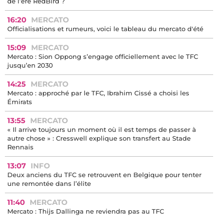
17:15
MERCATO
Mercato : où se classe Sion Oppong parmi les plus gros achats
de l’ère RedBird ?
16:20
MERCATO
Officialisations et rumeurs, voici le tableau du mercato d'été
15:09
MERCATO
Mercato : Sion Oppong s’engage officiellement avec le TFC
jusqu’en 2030
14:25
MERCATO
Mercato : approché par le TFC, Ibrahim Cissé a choisi les
Émirats
13:55
MERCATO
« Il arrive toujours un moment où il est temps de passer à
autre chose » : Cresswell explique son transfert au Stade
Rennais
13:07
INFO
Deux anciens du TFC se retrouvent en Belgique pour tenter
une remontée dans l’élite