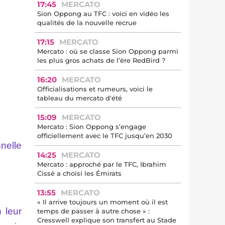
17:45
MERCATO
Sion Oppong au TFC : voici en vidéo les
qualités de la nouvelle recrue
17:15
MERCATO
Mercato : où se classe Sion Oppong parmi
les plus gros achats de l’ère RedBird ?
16:20
MERCATO
Officialisations et rumeurs, voici le
tableau du mercato d'été
15:09
MERCATO
Mercato : Sion Oppong s’engage
officiellement avec le TFC jusqu’en 2030
nnelle
14:25
MERCATO
Mercato : approché par le TFC, Ibrahim
Cissé a choisi les Émirats
13:55
MERCATO
« Il arrive toujours un moment où il est
 leur
temps de passer à autre chose » :
Cresswell explique son transfert au Stade