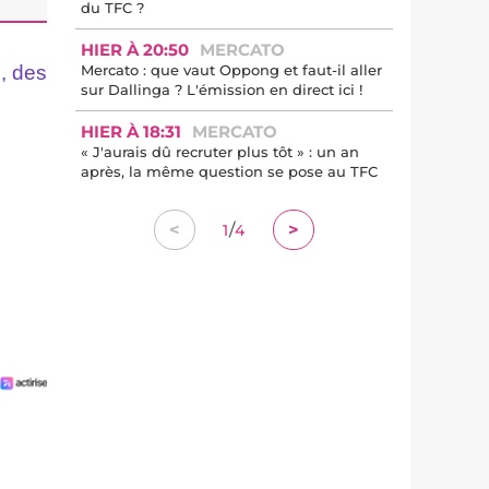
du TFC ?
HIER À 20:50
MERCATO
s, des
Mercato : que vaut Oppong et faut-il aller
sur Dallinga ? L'émission en direct ici !
HIER À 18:31
MERCATO
« J'aurais dû recruter plus tôt » : un an
après, la même question se pose au TFC
/
<
>
1
4