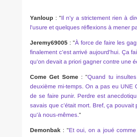
Yanloup
: "
Il n'y a strictement rien à d
l'usure et quelques réflexions à mener par 
Jeremy69005
: "
À force de faire les gag
finalement c'est arrivé aujourd'hui. Ça f
qu'on devait a priori gagner contre une 
Come Get Some
: "
Quand tu insultes 
deuxième mi-temps. On a pas eu UNE O
de se faire punir. Perdre est anecdotiq
savais que c'était mort. Bref, ça pouva
qu'à nous-mêmes.
"
Demonbak
: "
Et oui, on a joué comme 