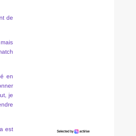
ent de
, mais
 match
sé en
onner
t, je
endre
a est