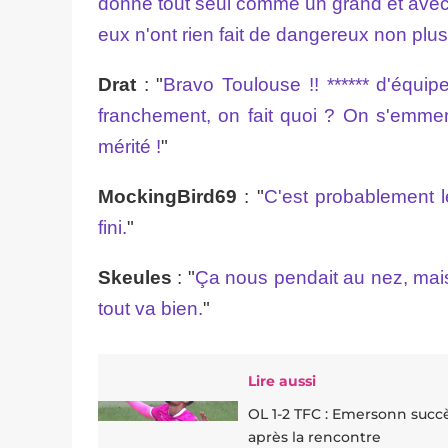
donne tout seul comme un grand et avec 
eux n'ont rien fait de dangereux non plus
Drat
: "
Bravo Toulouse !! ****** d'équi
franchement, on fait quoi ? On s'emme
mérité !
"
MockingBird69
: "
C'est probablement le
fini.
"
Skeules
: "
Ça nous pendait au nez, mais 
tout va bien.
"
Lire aussi
OL 1-2 TFC : Emersonn succè
après la rencontre