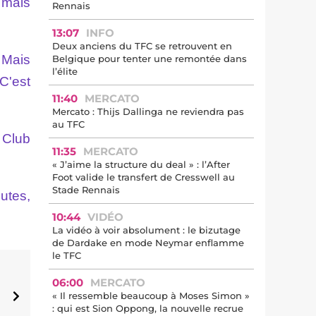
 mais
Rennais
13:07
INFO
Deux anciens du TFC se retrouvent en
 Mais
Belgique pour tenter une remontée dans
l’élite
C'est
11:40
MERCATO
Mercato : Thijs Dallinga ne reviendra pas
au TFC
. Club
11:35
MERCATO
« J’aime la structure du deal » : l’After
Foot valide le transfert de Cresswell au
Stade Rennais
utes,
10:44
VIDÉO
La vidéo à voir absolument : le bizutage
de Dardake en mode Neymar enflamme
le TFC
06:00
MERCATO
« Il ressemble beaucoup à Moses Simon »
: qui est Sion Oppong, la nouvelle recrue