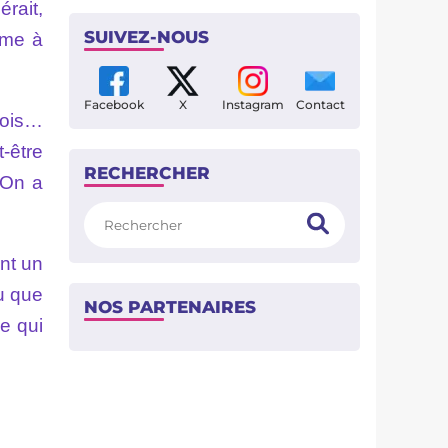
rait,
SUIVEZ-NOUS
mme à
Facebook
X
Instagram
Contact
fois…
-être
RECHERCHER
 On a
Rechercher
ant un
u que
NOS PARTENAIRES
ge qui