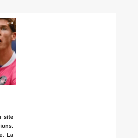
©
OL
 site
ions.
e. La