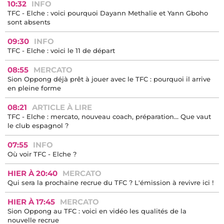
10:32
INFO
TFC - Elche : voici pourquoi Dayann Methalie et Yann Gboho
sont absents
09:30
INFO
TFC - Elche : voici le 11 de départ
08:55
MERCATO
Sion Oppong déjà prêt à jouer avec le TFC : pourquoi il arrive
en pleine forme
08:21
ARTICLE À LIRE
TFC - Elche : mercato, nouveau coach, préparation… Que vaut
le club espagnol ?
07:55
INFO
Où voir TFC - Elche ?
HIER À 20:40
MERCATO
Qui sera la prochaine recrue du TFC ? L'émission à revivre ici !
HIER À 17:45
MERCATO
Sion Oppong au TFC : voici en vidéo les qualités de la
nouvelle recrue