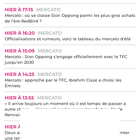
HIER À 17:15
MERCATO
Mercato : où se classe Sion Oppong parmi les plus gros achats
de l’ère RedBird ?
HIER À 16:20
MERCATO
Officialisations et rumeurs, voici le tableau du mercato d'été
HIER À 15:09
MERCATO
Mercato : Sion Oppong s’engage officiellement avec le TFC
jusqu’en 2030
HIER À 14:25
MERCATO
Mercato : approché par le TFC, Ibrahim Cissé a choisi les
Émirats
HIER À 13:55
MERCATO
« Il arrive toujours un moment où il est temps de passer à
autre chose » : Cresswell explique son transfert au Stade
Rennais
HIER À 13:07
INFO
Deux anciens du TFC se retrouvent en Belgique pour tenter
une remontée dans l’élite