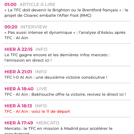
01:00
ARTICLE À LIRE
« Le TFC doit devenir le Brighton ou le Brentford français » : le
projet de Cloarec emballe l'After Foot (RMC)
00:20
INTERVIEW
« Pas aussi intense et dynamique » : l’analyse d’Askou après
TFC - Al Ain
HIER À 22:15
INFO
Le TFC gagne encore et les dernières infos mercato :
l'émission en direct ici !
HIER À 21:01
INFO
TFC 1-0 Al Ain : une deuxième victoire consécutive !
HIER À 18:40
LIVE
TFC - Al Ain : Bakhouche offre la victoire, revivez le direct ici !
HIER À 18:13
INFO
TFC - Al Ain : voici le 11 de départ
HIER À 17:49
MERCATO
Mercato : le TFC en mission à Madrid pour accélérer le
recrutement