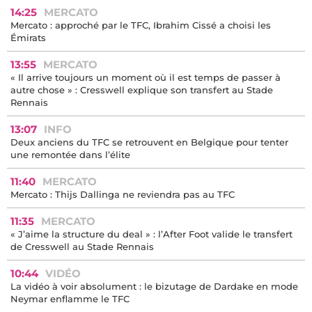
14:25
MERCATO
Mercato : approché par le TFC, Ibrahim Cissé a choisi les
Émirats
13:55
MERCATO
« Il arrive toujours un moment où il est temps de passer à
autre chose » : Cresswell explique son transfert au Stade
Rennais
13:07
INFO
Deux anciens du TFC se retrouvent en Belgique pour tenter
une remontée dans l’élite
11:40
MERCATO
Mercato : Thijs Dallinga ne reviendra pas au TFC
11:35
MERCATO
« J’aime la structure du deal » : l’After Foot valide le transfert
de Cresswell au Stade Rennais
10:44
VIDÉO
La vidéo à voir absolument : le bizutage de Dardake en mode
Neymar enflamme le TFC