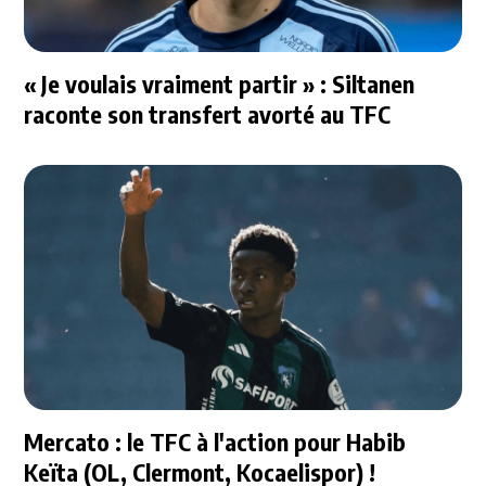
« Je voulais vraiment partir » : Siltanen
raconte son transfert avorté au TFC
Mercato : le TFC à l'action pour Habib
Keïta (OL, Clermont, Kocaelispor) !