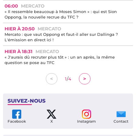
06:00
MERCATO
« Il ressemble beaucoup à Moses Simon » : qui est Sion
Oppong, la nouvelle recrue du TFC ?
HIER À 20:50
MERCATO
Mercato : que vaut Oppong et faut-il aller sur Dallinga ?
L'émission en direct ici !
HIER À 18:31
MERCATO
« J'aurais dû recruter plus tôt » : un an après, la même
question se pose au TFC
/
<
>
1
4
SUIVEZ-NOUS
Facebook
X
Instagram
Contact