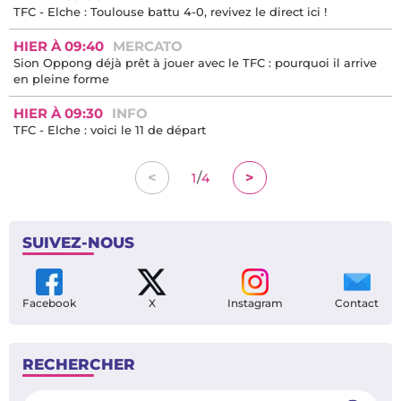
HIER À 15:32
MERCATO
Mercato : une offre de 7 millions d'euros en provenance de
Ligue 1 refusée pour Thomas Jorgensen, la cible du TFC
HIER À 15:17
ANCIEN JOUEUR
"Quand on a porté le maillot du TFC, on est Toulousain à vie"...
Manu Koné a fait son retour au Stadium !
HIER À 14:11
ARTICLE À LIRE
TFC 0-4 Elche : les cinq enseignements de ce gros faux pas
HIER À 12:45
INFO
TFC 0-4 Elche : première défaite de l’été et elle est lourde !
HIER À 10:32
INFO
TFC - Elche : voici pourquoi Dayann Methalie et Yann Gboho
sont absents
HIER À 09:58
LIVE
TFC - Elche : Toulouse battu 4-0, revivez le direct ici !
HIER À 09:40
MERCATO
Sion Oppong déjà prêt à jouer avec le TFC : pourquoi il arrive
en pleine forme