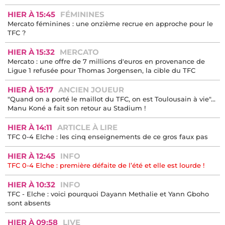
HIER À 21:33
INFO
AS Monaco : ciblé après son terrible tacle, Mawissa peut
compter sur Restes
HIER À 20:10
VIDÉO
Le TFC qui prend 4-0 contre Elche : l'émission en direct ici !
HIER À 17:00
ANCIEN JOUEUR
Mercato : l'incroyable nouveau défi de Shavy Babicka avec
Andrea Pirlo
HIER À 16:17
RÉACTION
« Nous avons encore beaucoup à apprendre » : Askou positive
après TFC - Elche (0-4)
HIER À 16:00
ARTICLE À LIRE
TFC 0-4 Elche : l'intégralité du match en vidéo ici !
HIER À 15:45
FÉMININES
Mercato féminines : une onzième recrue en approche pour le
TFC ?