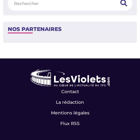
HIER À 09:30
INFO
TFC - Elche : voici le 11 de départ
/
<
>
1
4
SUIVEZ-NOUS
Facebook
X
Instagram
Contact
RECHERCHER
Rechercher
NOS PARTENAIRES