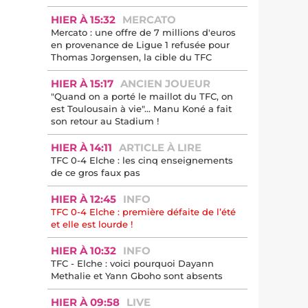
HIER À 15:32
MERCATO
Mercato : une offre de 7 millions d'euros
en provenance de Ligue 1 refusée pour
Thomas Jorgensen, la cible du TFC
HIER À 15:17
ANCIEN JOUEUR
"Quand on a porté le maillot du TFC, on
est Toulousain à vie"... Manu Koné a fait
son retour au Stadium !
HIER À 14:11
ARTICLE À LIRE
TFC 0-4 Elche : les cinq enseignements
de ce gros faux pas
HIER À 12:45
INFO
TFC 0-4 Elche : première défaite de l’été
et elle est lourde !
HIER À 10:32
INFO
TFC - Elche : voici pourquoi Dayann
Methalie et Yann Gboho sont absents
HIER À 09:58
LIVE