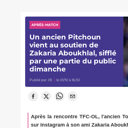
APRÈS-MATCH
Un ancien Pitchoun
vient au soutien de
Zakaria Aboukhlal, sifflé
par une partie du public
dimanche
Publié par
JB
le 01/10 à 16:30
Après la rencontre TFC-OL, l'ancien 
sur Instagram à son ami Zakaria Aboukhl