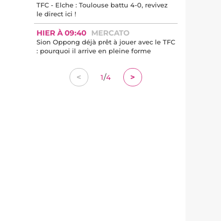
TFC - Elche : Toulouse battu 4-0, revivez
le direct ici !
HIER À 09:40
MERCATO
Sion Oppong déjà prêt à jouer avec le TFC
: pourquoi il arrive en pleine forme
/
<
>
1
4