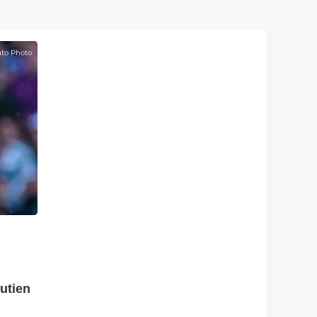
to Photo
utien