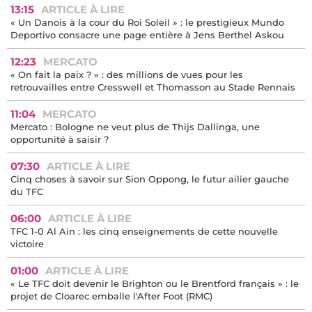
13:15
ARTICLE À LIRE
« Un Danois à la cour du Roi Soleil » : le prestigieux Mundo
Deportivo consacre une page entière à Jens Berthel Askou
12:23
MERCATO
« On fait la paix ? » : des millions de vues pour les
retrouvailles entre Cresswell et Thomasson au Stade Rennais
11:04
MERCATO
Mercato : Bologne ne veut plus de Thijs Dallinga, une
opportunité à saisir ?
07:30
ARTICLE À LIRE
Cinq choses à savoir sur Sion Oppong, le futur ailier gauche
du TFC
06:00
ARTICLE À LIRE
TFC 1-0 Al Ain : les cinq enseignements de cette nouvelle
victoire
01:00
ARTICLE À LIRE
« Le TFC doit devenir le Brighton ou le Brentford français » : le
projet de Cloarec emballe l'After Foot (RMC)