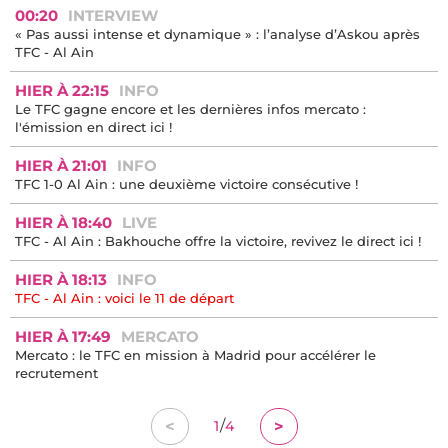
00:20
INTERVIEW
« Pas aussi intense et dynamique » : l’analyse d’Askou après
TFC - Al Ain
HIER À 22:15
INFO
Le TFC gagne encore et les dernières infos mercato :
l'émission en direct ici !
HIER À 21:01
INFO
TFC 1-0 Al Ain : une deuxième victoire consécutive !
HIER À 18:40
LIVE
TFC - Al Ain : Bakhouche offre la victoire, revivez le direct ici !
HIER À 18:13
INFO
TFC - Al Ain : voici le 11 de départ
HIER À 17:49
MERCATO
Mercato : le TFC en mission à Madrid pour accélérer le
recrutement
/
<
>
1
4