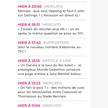
HIER À 20:50
MERCATO
Mercato : que vaut Oppong et faut-il aller
sur Dallinga ? L'émission en direct ici !
HIER À 18:31
MERCATO
« J'aurais dû recruter plus tôt » : un an
après, la même question se pose au TFC
HIER À 17:43
SUPPORTERS
Voici le nouveau nombre d'abonnés au
TFC !
HIER À 13:15
ARTICLE À LIRE
« Un Danois à la cour du Roi Soleil » : le
prestigieux Mundo Deportivo consacre
une page entière à Jens Berthel Askou
HIER À 12:23
MERCATO
« On fait la paix ? » : des millions de vues
pour les retrouvailles entre Cresswell et
Thomasson au Stade Rennais
HIER À 11:04
MERCATO