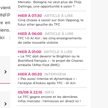
Mercato : Bologne ne veut plus de Thijs
Dallinga, une opportunité à saisir ?
vient
e UNFP
HIER À 07:30
ARTICLE À LIRE
Cinq choses à savoir sur Sion Oppong, le
re en
futur ailier gauche du TFC
iens.
HIER À 06:00
ARTICLE À LIRE
ci :
TFC 1-0 Al Ain : les cinq enseignements
de cette nouvelle victoire
HIER À 01:00
ARTICLE À LIRE
« Le TFC doit devenir le Brighton ou le
Brentford français » : le projet de Cloarec
emballe l'After Foot (RMC)
HIER À 00:20
INTERVIEW
« Pas aussi intense et dynamique » :
l’analyse d’Askou après TFC - Al Ain
05/08 À 22:15
INFO
Le TFC gagne encore et les dernières
infos mercato : l'émission en direct ici !