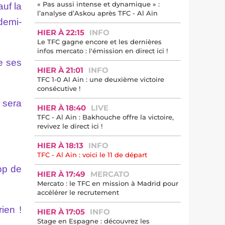
« Pas aussi intense et dynamique » :
auf la
l’analyse d’Askou après TFC - Al Ain
demi-
HIER À 22:15
INFO
Le TFC gagne encore et les dernières
infos mercato : l'émission en direct ici !
de ses
HIER À 21:01
INFO
TFC 1-0 Al Ain : une deuxième victoire
consécutive !
 sera
HIER À 18:40
LIVE
TFC - Al Ain : Bakhouche offre la victoire,
revivez le direct ici !
HIER À 18:13
INFO
TFC - Al Ain : voici le 11 de départ
op de
HIER À 17:49
MERCATO
Mercato : le TFC en mission à Madrid pour
accélérer le recrutement
ien !
HIER À 17:05
INFO
Stage en Espagne : découvrez les