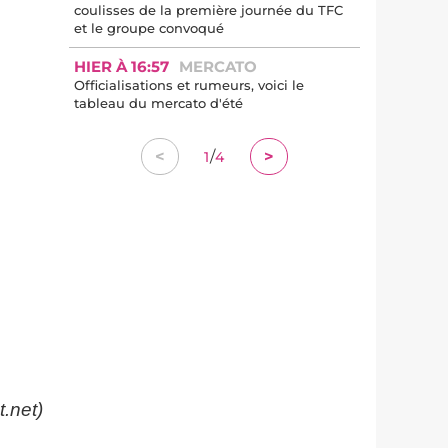
coulisses de la première journée du TFC
et le groupe convoqué
HIER À 16:57
MERCATO
Officialisations et rumeurs, voici le
tableau du mercato d'été
/
<
>
1
4
t.net)