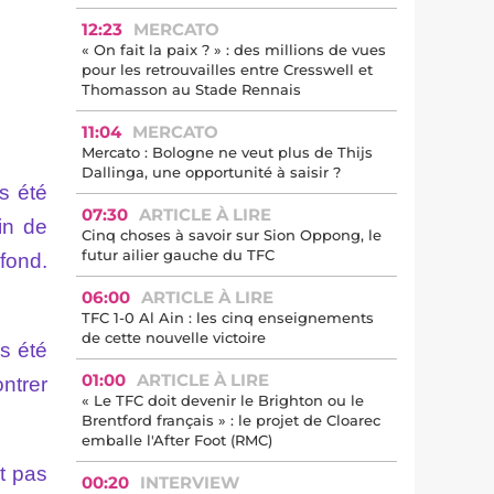
12:23
MERCATO
« On fait la paix ? » : des millions de vues
pour les retrouvailles entre Cresswell et
Thomasson au Stade Rennais
11:04
MERCATO
Mercato : Bologne ne veut plus de Thijs
Dallinga, une opportunité à saisir ?
s été
07:30
ARTICLE À LIRE
in de
Cinq choses à savoir sur Sion Oppong, le
futur ailier gauche du TFC
fond.
06:00
ARTICLE À LIRE
TFC 1-0 Al Ain : les cinq enseignements
de cette nouvelle victoire
as été
01:00
ARTICLE À LIRE
ntrer
« Le TFC doit devenir le Brighton ou le
Brentford français » : le projet de Cloarec
emballe l'After Foot (RMC)
t pas
00:20
INTERVIEW