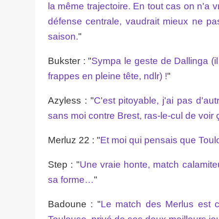
la même trajectoire. En tout cas on n'a v
défense centrale, vaudrait mieux ne pas
saison.
"
Bukster : "
Sympa le geste de Dallinga (il
frappes en pleine tête, ndlr) !
"
Azyless : "
C'est pitoyable, j'ai pas d'a
sans moi contre Brest, ras-le-cul de voir 
Merluz 22 : "
Et moi qui pensais que Toulo
Step : "
Une vraie honte, match calamiteu
sa forme…
"
Badoune : "
Le match des Merlus est ca