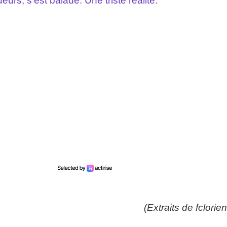
urs, s'est baladé. Une triste réalité.
"
(Extraits de fclorien