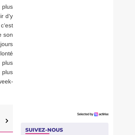
u plus
r d’y
c’est
le son
jours
olonté
u plus
 plus
week-
SUIVEZ-NOUS