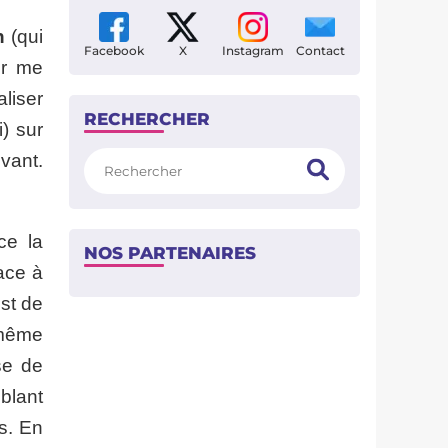
n
(qui
Facebook
X
Instagram
Contact
ur me
liser
RECHERCHER
) sur
Rechercher
evant.
ce la
NOS PARTENAIRES
ace à
est de
-même
se de
bblant
s. En