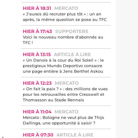
HIER À 18:31
MERCATO
« J'aurais dû recruter plus tôt » : un an
après, la même question se pose au TFC
HIER À 17:43
SUPPORTERS
Voici le nouveau nombre d'abonnés au
TFC !
HIER À 13:15
ARTICLE À LIRE
« Un Danois à la cour du Roi Soleil » : le
prestigieux Mundo Deportivo consacre
une page entière à Jens Berthel Askou
HIER À 12:23
MERCATO
« On fait la paix ? » : des millions de vues
pour les retrouvailles entre Cresswell et
Thomasson au Stade Rennais
HIER À 11:04
MERCATO
Mercato : Bologne ne veut plus de Thijs
Dallinga, une opportunité à saisir ?
HIER À 07:30
ARTICLE À LIRE