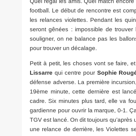
Quel régal les amis. Quel match encore une
football. Le début de rencontre est com
les relances violettes. Pendant les qui
seront gênées : impossible de trouver le
souligner, on ne balance pas les ballons 
pour trouver un décalage.
Petit à petit, les choses vont se faire, 
Lissarre
qui centre pour
Sophie Roug
défense adverse. La première incursion, 
19ème minute, cette dernière est lanc
cadre. Six minutes plus tard, elle va fou
gardienne pour ouvrir la marque, 0-1. Ç
TGV est lancé. On dit toujours qu’après u
une relance de derrière, les Violettes se