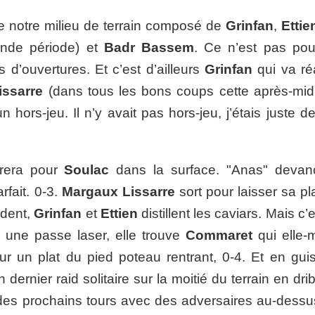
 notre milieu de terrain composé de
Grinfan
,
Ettie
nde période) et
Badr Bassem
. Ce n’est pas po
 d’ouvertures. Et c’est d’ailleurs
Grinfan
qui va réa
issarre
(dans tous les bons coups cette après-midi
n hors-jeu. Il n’y avait pas hors-jeu, j’étais juste d
ntrera pour
Soulac
dans la surface. "Anas" devan
rfait. 0-3.
Margaux Lissarre
sort pour laisser sa pl
èdent,
Grinfan
et
Ettien
distillent les caviars. Mais c’
r une passe laser, elle trouve
Commaret
qui elle
ur un plat du pied poteau rentrant, 0-4. Et en gui
dernier raid solitaire sur la moitié du terrain en dri
 des prochains tours avec des adversaires au-dessu