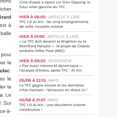
arlons
Cinq choses à savoir sur Sion Oppong, le
futur ailier gauche du TFC
êcher
érard
HIER À 06:00
ARTICLE À LIRE
TFC 1-0 Al Ain : les cinq enseignements
est à
de cette nouvelle victoire
 balle
HIER À 01:00
ARTICLE À LIRE
« Le TFC doit devenir le Brighton ou le
Brentford français » : le projet de Cloarec
emballe l'After Foot (RMC)
 pour
HIER À 00:20
INTERVIEW
par la
« Pas aussi intense et dynamique » :
ulac
.
l’analyse d’Askou après TFC - Al Ain
as le
05/08 À 22:15
INFO
Le TFC gagne encore et les dernières
ler la
infos mercato : l'émission en direct ici !
u
. Le
05/08 À 21:01
INFO
r. Sur
TFC 1-0 Al Ain : une deuxième victoire
consécutive !
ce-à-