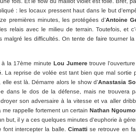
 fois. Et le flow du maillot violet est folie. Bref, p
pliqué : les locaux pressent haut dans le but d’emp
nze premières minutes, les protégées d’
Antoine G
s relais avec le milieu de terrain. Toutefois, et c’
malgré les difficultés. On tente de faire tourner la
et à la 17ème minute
Lou Jumere
trouve l’ouverture
é
. La reprise de volée est tant bien que mal sortie 
elle est là. Démarre alors le show d’
Anastasia So
ée dans le dos de la défense, mais ne trouvera p
droyer son adversaire à la vitesse et va aller dribb
a me rappelle fortement un certain
Nathan
Ngoumo
n but, il y a ces quelques minutes d’euphorie à gére
 font intercepter la balle.
Cimatti
se retrouve en fa