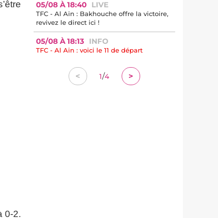
s’être
05/08 À 18:40
LIVE
TFC - Al Ain : Bakhouche offre la victoire,
revivez le direct ici !
05/08 À 18:13
INFO
TFC - Al Ain : voici le 11 de départ
/
<
>
1
4
à 0-2.